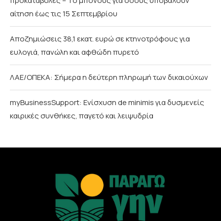
προκαταβολές – Το μπόνους για όσους υποβάλουν
αίτηση έως τις 15 Σεπτεμβρίου
Αποζημιώσεις 38,1 εκατ. ευρώ σε κτηνοτρόφους για
ευλογιά, πανώλη και αφθώδη πυρετό
ΛΑΕ/ΟΠΕΚΑ: Σήμερα η δεύτερη πληρωμή των δικαιούχων
myBusinessSupport: Ενίσχυση de minimis για δυσμενείς
καιρικές συνθήκες, παγετό και λειψυδρία