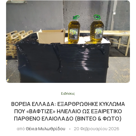
Ειδήσεις
ΒΌΡΕΙΑ ΕΛΛΆΔΑ: ΕΞΑΡΘΡΏΘΗΚΕ ΚΎΚΛΩΜΑ
ΠΟΥ «ΒΆΦΤΙΖΕ» ΗΛΙΈΛΑΙΟ ΩΣ ΕΞΑΙΡΕΤΙΚΌ
ΠΑΡΘΈΝΟ ΕΛΑΙΌΛΑΔΟ (ΒΙΝΤΕΟ & ΦΩΤΟ)
από
Θένια Μυλωθρίδου
20 Φεβρουαρίου 2026