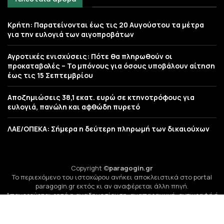
Κρήτη: Παρατείνονται έως τις 20 Αυγούστου τα μέτρα
για την ευλογιά των αιγοπροβάτων
Αγροτικές ενισχύσεις: Πότε θα πληρωθούν οι
προκαταβολές – Το μπόνους για όσους υποβάλουν αίτηση
έως τις 15 Σεπτεμβρίου
Αποζημιώσεις 38,1 εκατ. ευρώ σε κτηνοτρόφους για
ευλογιά, πανώλη και αφθώδη πυρετό
ΛΑΕ/ΟΠΕΚΑ: Σήμερα η δεύτερη πληρωμή των δικαιούχων
Copyright ©
paragogin.gr
Το περιεχόμενο του ιστοχώρου ανήκει αποκλειστικά στο portal
paragogin.gr εκτός κι αν αναφέρεται άλλη πηγή.
Απαγορεύεται ρητά η αναδημοσίευση, αναπαραγωγή, αντιγραφή ή
παραποίηση του περιεχομένου (κείμενο, πολυμέσα)
χωρίς την έγγραφη άδεια της Life-Events Κοιν.Σ.Επ.