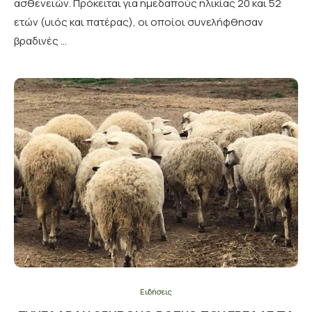
ασθενειών. Πρόκειται για ημεδαπούς ηλικίας 20 και 52
ετών (υιός και πατέρας), οι οποίοι συνελήφθησαν
βραδινές …
Ειδήσεις