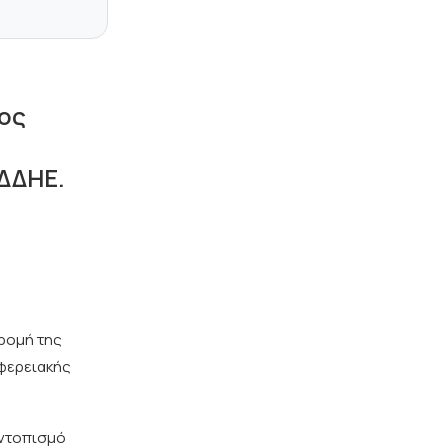
ος
ΔΔΗΕ.
δρομή της
φερειακής
εντοπισμό