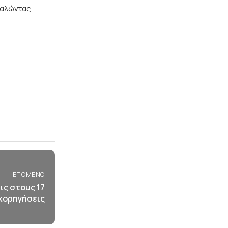
καλώντας
ΕΠΌΜΕΝΟ
ις στους 17
χορηγήσεις