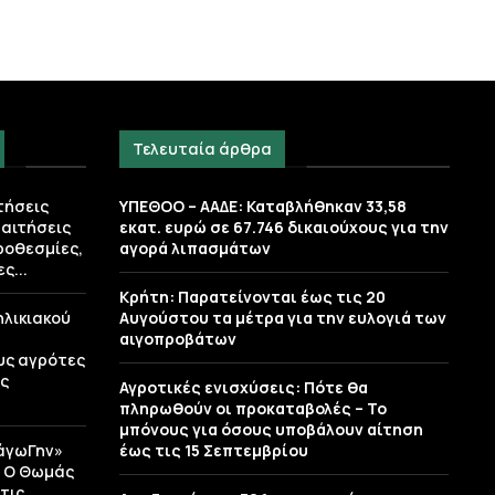
Τελευταία άρθρα
τήσεις
ΥΠΕΘΟΟ – ΑΑΔΕ: Καταβλήθηκαν 33,58
 αιτήσεις
εκατ. ευρώ σε 67.746 δικαιούχους για την
ροθεσμίες,
αγορά λιπασμάτων
ς...
Κρήτη: Παρατείνονται έως τις 20
λικιακού
Αυγούστου τα μέτρα για την ευλογιά των
αιγοπροβάτων
υς αγρότες
ης
Αγροτικές ενισχύσεις: Πότε θα
πληρωθούν οι προκαταβολές – Το
μπόνους για όσους υποβάλουν αίτηση
άγωΓην»
έως τις 15 Σεπτεμβρίου
– Ο Θωμάς
τις