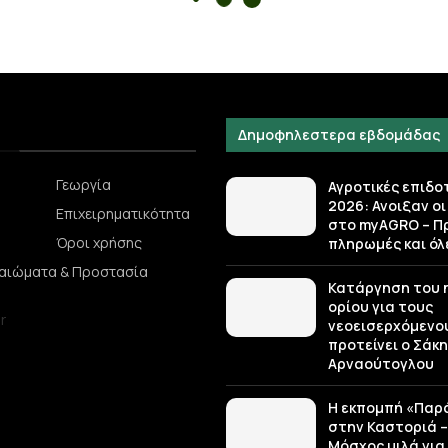
Δημοφηλεστερα εβδομάδας
Γεωργία
Αγροτικές επιδο
2026: Ανοιξαν οι
Επιχειρηματικότητα
στο myAGRO – Π
Όροι χρήσης
πληρωμές και όλε
καιώματα & Προστασία
Κατάργηση του η
ορίου για τους
νεοεισερχόμενο
προτείνει ο Σάκ
Αρναούτογλου
Η εκπομπή «Παρ
στην Καστοριά 
Μόσχος μιλά για 