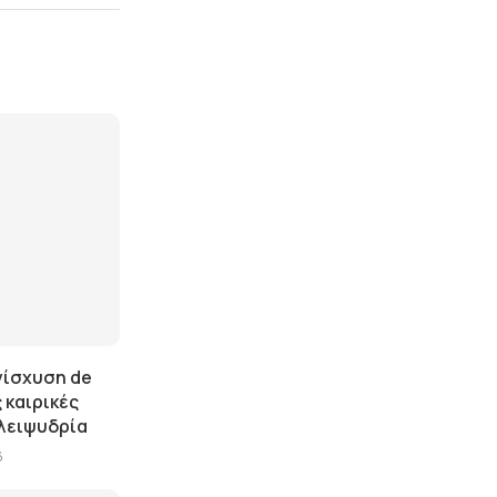
νίσχυση de
 καιρικές
 λειψυδρία
6