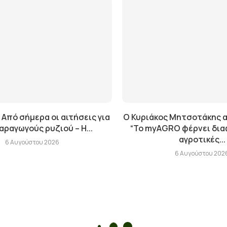
 Από σήμερα οι αιτήσεις για
Ο Κυριάκος Μητσοτάκης α
αραγωγούς ρυζιού – Η...
“Το myAGRO φέρνει δια
αγροτικές...
6 Αυγούστου 2026
6 Αυγούστου 202