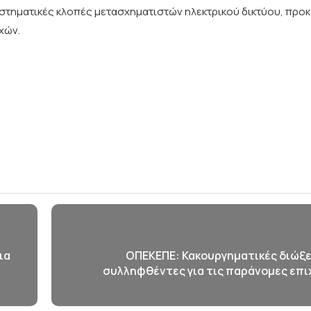
υστηματικές κλοπές μετασχηματιστών ηλεκτρικού δικτύου, προ
χών.
ια
ΟΠΕΚΕΠΕ: Κακουργηματικές διώξε
συλληφθέντες για τις παράνομες επι