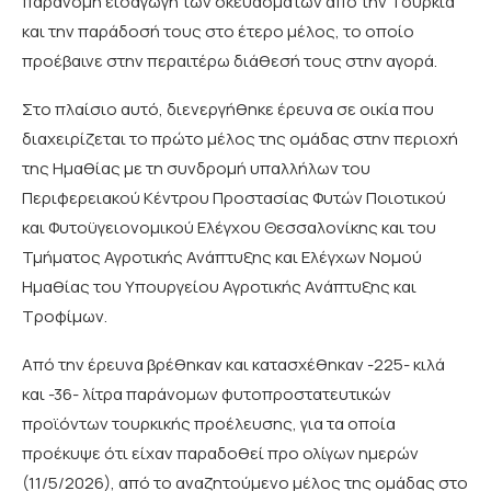
παράνομη εισαγωγή των σκευασμάτων από την Τουρκία
και την παράδοσή τους στο έτερο μέλος, το οποίο
προέβαινε στην περαιτέρω διάθεσή τους στην αγορά.
Στο πλαίσιο αυτό, διενεργήθηκε έρευνα σε οικία που
διαχειρίζεται το πρώτο μέλος της ομάδας στην περιοχή
της Ημαθίας με τη συνδρομή υπαλλήλων του
Περιφερειακού Κέντρου Προστασίας Φυτών Ποιοτικού
και Φυτοϋγειονομικού Ελέγχου Θεσσαλονίκης και του
Τμήματος Αγροτικής Ανάπτυξης και Ελέγχων Νομού
Ημαθίας του Υπουργείου Αγροτικής Ανάπτυξης και
Τροφίμων.
Από την έρευνα βρέθηκαν και κατασχέθηκαν -225- κιλά
και -36- λίτρα παράνομων φυτοπροστατευτικών
προϊόντων τουρκικής προέλευσης, για τα οποία
προέκυψε ότι είχαν παραδοθεί προ ολίγων ημερών
(11/5/2026), από το αναζητούμενο μέλος της ομάδας στο