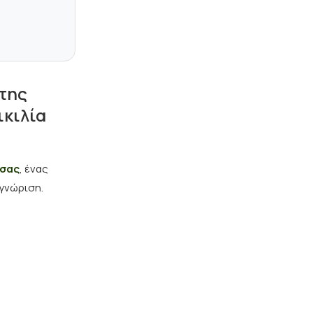
 της
ικιλία
υσας
, ένας
γνώριση.