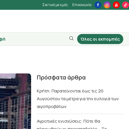
Σχετικά με εμάς
Επικοινωνία
φή
Όλες οι εκπομπές
Πρόσφατα άρθρα
Κρήτη: Παρατείνονται έως τις 20
Αυγούστου τα μέτρα για την ευλογιά των
αιγοπροβάτων
Αγροτικές ενισχύσεις: Πότε θα
πληρωθούν οι προκαταβολές – Το