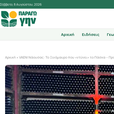
Σάββατο, 8 Αυγούστου, 2026
Αρχική
Ειδήσεις
Γεω
Αρχική
»
VAENI Νάουσας: Το Ξινόμαυρο που «ντύνει» το Πάσχα – Π