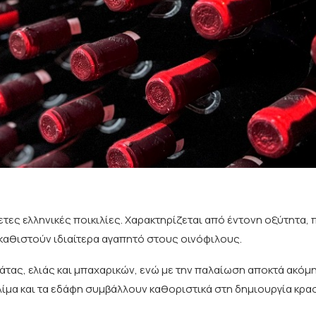
ετες ελληνικές ποικιλίες. Χαρακτηρίζεται από έντονη οξύτητα,
 καθιστούν ιδιαίτερα αγαπητό στους οινόφιλους.
άτας, ελιάς και μπαχαρικών, ενώ με την παλαίωση αποκτά ακόμ
ίμα και τα εδάφη συμβάλλουν καθοριστικά στη δημιουργία κρα