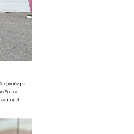
λλιεργούν με
δειξη του
 διατηρεί