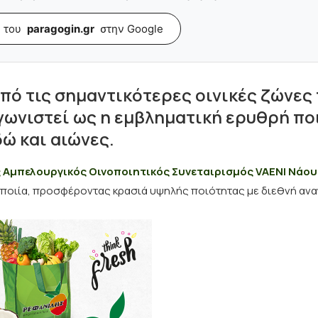
 του
paragogin.gr
στην Google
πό τις σημαντικότερες οινικές ζώνες
γωνιστεί ως η εμβληματική ερυθρή πο
δώ και αιώνες.
 Αμπελουργικός Οινοποιητικός Συνεταιρισμός VAENI Νάο
οποιία, προσφέροντας κρασιά υψηλής ποιότητας με διεθνή ανα