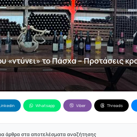
υ «ντύνει» το Πάσχα – Προτάσεις κρ
Linkedin
Whatsapp
Viber
Threads
ρα άρθρα στα αποτελέσματα αναζήτησης