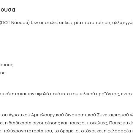
άουσα
ΠΟΠ Νάουσα) δεν αποτελεί απλώς μία πιστοποίηση, αλλά εγγ
άουσας
σης
τικότητα και την υψηλή ποιότητα του τελικού προϊόντος, ενισ
του Αγροτικού Αμπελουργικού Οινοποιητικού Συνεταιρισμού V
 η διαδικασία οινοποίησης και ποιες οι ποικιλίες; Ποιες ετικ
η πολύχρονη ιστορία του, το όραμα, οι στόχοι και η φιλοσοφία 