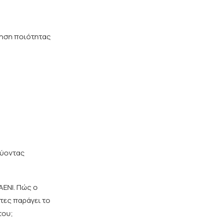
ύηση ποιότητας
χύοντας
AENI. Πώς ο
έτες παράγει το
του;