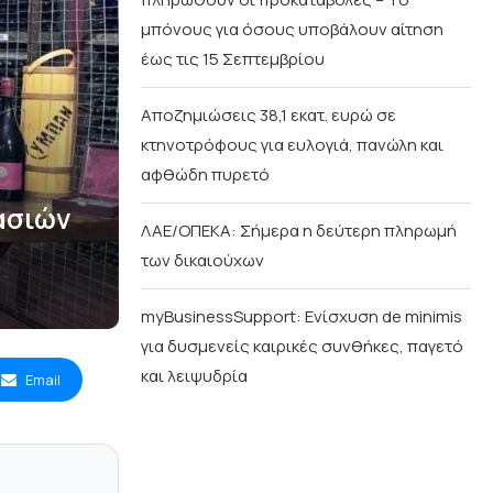
μπόνους για όσους υποβάλουν αίτηση
έως τις 15 Σεπτεμβρίου
Αποζημιώσεις 38,1 εκατ. ευρώ σε
κτηνοτρόφους για ευλογιά, πανώλη και
αφθώδη πυρετό
ασιών
ΛΑΕ/ΟΠΕΚΑ: Σήμερα η δεύτερη πληρωμή
των δικαιούχων
myBusinessSupport: Ενίσχυση de minimis
για δυσμενείς καιρικές συνθήκες, παγετό
και λειψυδρία
Email