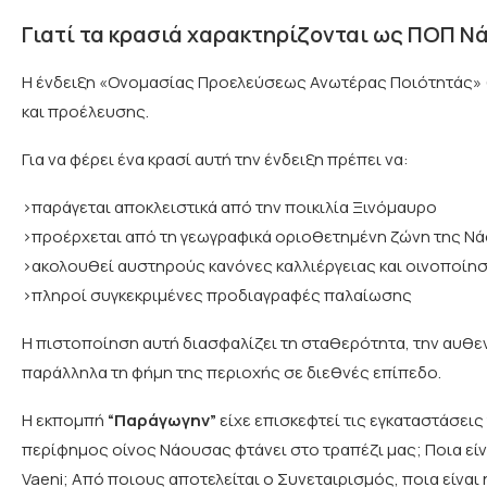
Γιατί τα κρασιά χαρακτηρίζονται ως ΠΟΠ Ν
Η ένδειξη «Ονομασίας Προελεύσεως Ανωτέρας Ποιότητάς» (
και προέλευσης.
Για να φέρει ένα κρασί αυτή την ένδειξη πρέπει να:
>παράγεται αποκλειστικά από την ποικιλία Ξινόμαυρο
>προέρχεται από τη γεωγραφικά οριοθετημένη ζώνη της Ν
>ακολουθεί αυστηρούς κανόνες καλλιέργειας και οινοποίη
>πληροί συγκεκριμένες προδιαγραφές παλαίωσης
Η πιστοποίηση αυτή διασφαλίζει τη σταθερότητα, την αυθεν
παράλληλα τη φήμη της περιοχής σε διεθνές επίπεδο.
Η εκπομπή
“Παράγωγην”
είχε επισκεφτεί τις εγκαταστάσεις
περίφημος οίνος Νάουσας φτάνει στο τραπέζι μας; Ποια είναι
Vaeni; Από ποιους αποτελείται ο Συνεταιρισμός, ποια είναι 