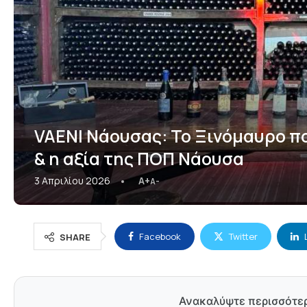
VAENI Νάουσας: Το Ξινόμαυρο πο
& η αξία της ΠΟΠ Νάουσα
3 Απριλίου 2026
A+
A-
Facebook
Twitter
SHARE
Ανακαλύψτε περισσότε