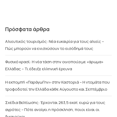
Πρόσφατα άρθρα
Αλιευτικός τουρισμός: Νέα ευκαιρία για τους αλιείς –
Πώς μπορούν να ενισχύσουν το εισόδημά τους
Φυσικό κρασί: Η νέα τάση στην οινοποιία με «άρωμα»
Ελλάδας – Τι έδειξε ελληνική έρευνα
Η εκπομπή «ΠαράγωΓην» στην Καστοριά – Η ντομάτα που
τροφοδοτεί την Ελλάδα κάθε Αύγουστο και Σεπτέμβριο
Σχέδια Βελτίωσης: Έρχονται 263,5 εκατ. ευρώ για τους
αγρότες – Πότε ανοίγει η πρόσκληση, ποιοι είναι οι
δικαιούχοι