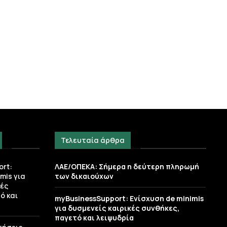
Τελευταία άρθρα
rt:
ΛΑΕ/ΟΠΕΚΑ: Σήμερα η δεύτερη πληρωμή
mis για
των δικαιούχων
κές
ό και
myBusinessSupport: Ενίσχυση de minimis
για δυσμενείς καιρικές συνθήκες,
παγετό και λειψυδρία