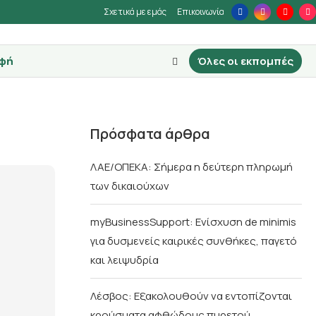
Σχετικά με εμάς
Επικοινωνία
φή
Όλες οι εκπομπές
Πρόσφατα άρθρα
ΛΑΕ/ΟΠΕΚΑ: Σήμερα η δεύτερη πληρωμή
των δικαιούχων
myBusinessSupport: Ενίσχυση de minimis
για δυσμενείς καιρικές συνθήκες, παγετό
και λειψυδρία
Λέσβος: Εξακολουθούν να εντοπίζονται
κρούσματα αφθώδους πυρετού