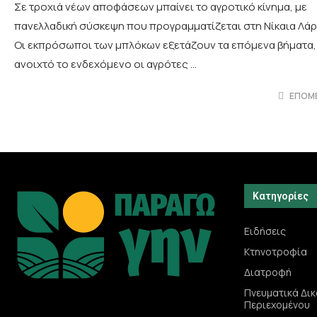
Σε τροχιά νέων αποφάσεων μπαίνει το αγροτικό κίνημα, με
πανελλαδική σύσκεψη που προγραμματίζεται στη Νίκαια Λάρ
Οι εκπρόσωποι των μπλόκων εξετάζουν τα επόμενα βήματα,
ανοιχτό το ενδεχόμενο οι αγρότες …
ΕΠΌΜ
Κατηγορίες
Ειδήσεις
Κτηνοτροφία
Διατροφή
Πνευματικά Δι
Περιεχομένου