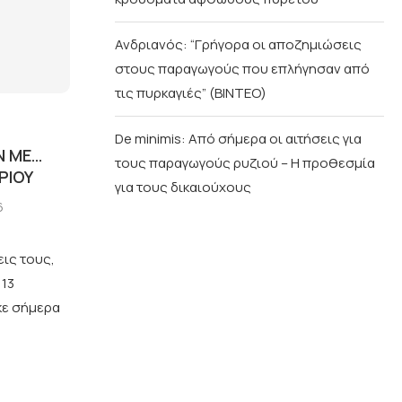
Ανδριανός: “Γρήγορα οι αποζημιώσεις
στους παραγωγούς που επλήγησαν από
τις πυρκαγιές” (BINTEO)
De minimis: Από σήμερα οι αιτήσεις για
Ν ΜΕ…
τους παραγωγούς ρυζιού – Η προθεσμία
ΡΊΟΥ
για τους δικαιούχους
6
ις τους,
 13
κε σήμερα