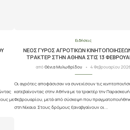
Ειδήσεις
ΟΥ
ΝΈΟΣ ΓΎΡΟΣ ΑΓΡΟΤΙΚΏΝ ΚΙΝΗΤΟΠΟΙΉΣΕΩ
ΤΡΑΚΤΈΡ ΣΤΗΝ ΑΘΉΝΑ ΣΤΙΣ 13 ΦΕΒΡΟΥΑ
από
Θένια Μυλωθρίδου
4 Φεβρουαρίου 202
Οι αγρότες αποφάσισαν να συνεχίσουν τις κινητοποιήσε
ώντας
κατεβαίνοντας στην Αθήνα με τα τρακτέρ την Παρασκευή
τους με
Φεβρουαρίου, μετά από σύσκεψη που πραγματοποιήθη
στη Νίκαια. Στους δρόμους ξαναβγαίνουν οι …