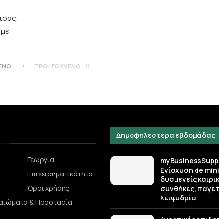
ισας.
 με
ΕΝΟ
ΠΡΟΗΓΟΎΜΕΝΟ
Δημοφηλεστερα εβδομάδας
Γεωργία
myBusinessSuppo
Ενίσχυση de mini
Επιχειρηματικότητα
δυσμενείς καιρι
Όροι χρήσης
συνθήκες, παγετ
λειψυδρία
καιώματα & Προστασία