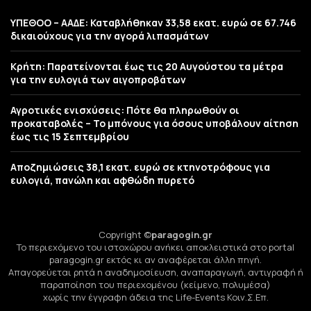
ΥΠΕΘΟΟ – ΑΑΔΕ: Καταβλήθηκαν 33,58 εκατ. ευρώ σε 67.746
δικαιούχους για την αγορά λιπασμάτων
Κρήτη: Παρατείνονται έως τις 20 Αυγούστου τα μέτρα
για την ευλογιά των αιγοπροβάτων
Αγροτικές ενισχύσεις: Πότε θα πληρωθούν οι
προκαταβολές – Το μπόνους για όσους υποβάλουν αίτηση
έως τις 15 Σεπτεμβρίου
Αποζημιώσεις 38,1 εκατ. ευρώ σε κτηνοτρόφους για
ευλογιά, πανώλη και αφθώδη πυρετό
Copyright ©
paragogin.gr
Το περιεχόμενο του ιστοχώρου ανήκει αποκλειστικά στο portal
paragogin.gr εκτός κι αν αναφέρεται άλλη πηγή.
Απαγορεύεται ρητά η αναδημοσίευση, αναπαραγωγή, αντιγραφή ή
παραποίηση του περιεχομένου (κείμενο, πολυμέσα)
χωρίς την έγγραφη άδεια της Life-Events Κοιν.Σ.Επ.