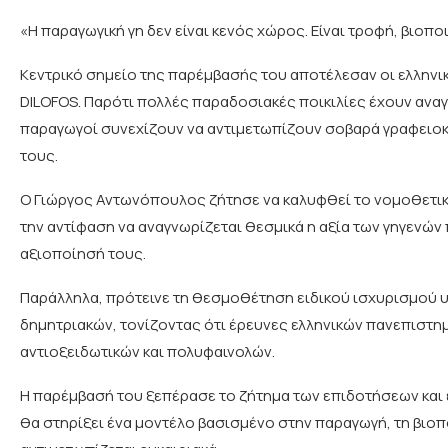
«Η παραγωγική γη δεν είναι κενός χώρος. Είναι τροφή, βιοπο
Κεντρικό σημείο της παρέμβασής του αποτέλεσαν οι ελληνικές
DILOFOS. Παρότι πολλές παραδοσιακές ποικιλίες έχουν ανα
παραγωγοί συνεχίζουν να αντιμετωπίζουν σοβαρά γραφειοκρ
τους.
Ο Γιώργος Αντωνόπουλος ζήτησε να καλυφθεί το νομοθετι
την αντίφαση να αναγνωρίζεται θεσμικά η αξία των γηγενών π
αξιοποίησή τους.
Παράλληλα, πρότεινε τη θεσμοθέτηση ειδικού ισχυρισμού υγ
δημητριακών, τονίζοντας ότι έρευνες ελληνικών πανεπιστη
αντιοξειδωτικών και πολυφαινολών.
Η παρέμβασή του ξεπέρασε το ζήτημα των επιδοτήσεων και έ
θα στηρίξει ένα μοντέλο βασισμένο στην παραγωγή, τη βιοποι