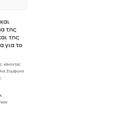
και
μα της
αι της
 για το
ς, κάνοντας
αλία. Σύμφωνα
ς.
αι
ηκαν