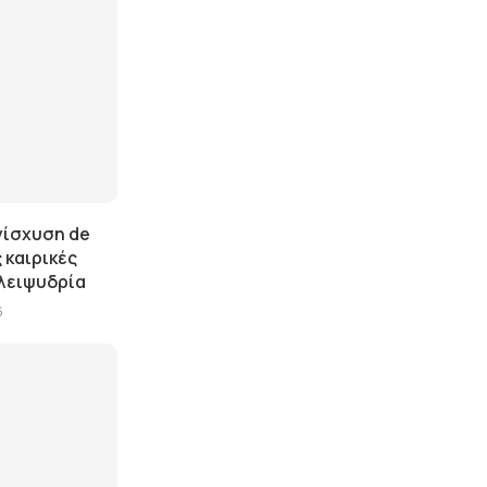
νίσχυση de
 καιρικές
 λειψυδρία
6