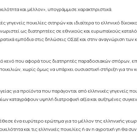
ικιλότητα και μέλλον», υπογράμμισε χαρακτηριστικά.
 γηγενείς ποικιλίες σιτηρών και ιδιαίτερα το ελληνικό δίκοκκο
γνωριστεί ως διατηρητέες σε εθνικούς και ευρωπαϊκούς καταλό
ατικά εμπόδια στις δηλώσεις ΟΣΔΕ και στην αναγνώριση των 
κό κενό που αφορά τους διατηρητές παραδοσιακών σπόρων, ε
οικιλιών, χωρίς όμως να υπάρχει ουσιαστική στήριξη για την κ
είας για προϊόντα που παράγονται από ελληνικές γηγενείς ποι
μίων καταγράφουν υψηλή διατροφική αξία και αυξημένες συγκε
θεσε ένα ευρύτερο ερώτημα για το μέλλον της ελληνικής γεωρ
κιλότητα και τις ελληνικές ποικιλίες ή αν η αγροτική γη θα συν