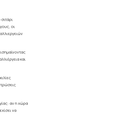
 σιτάρι
γους, οι
καλλιεργειών
πισημαίνοντας
αλλιέργεια και
κιλίες
ντρώσεις
γίας: αν η χώρα
εχίσει να