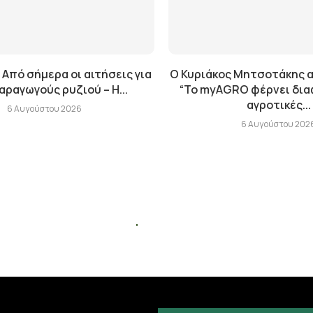
 Από σήμερα οι αιτήσεις για
Ο Κυριάκος Μητσοτάκης α
αραγωγούς ρυζιού – Η...
“Το myAGRO φέρνει δια
αγροτικές...
6 Αυγούστου 2026
6 Αυγούστου 202