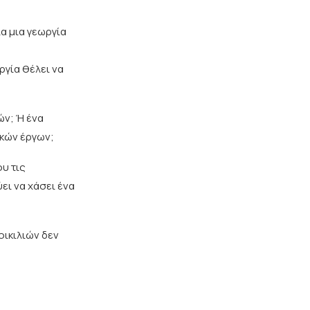
α μια γεωργία
γία θέλει να
ών; Ή ένα
ακών έργων;
ου τις
ει να χάσει ένα
οικιλιών δεν