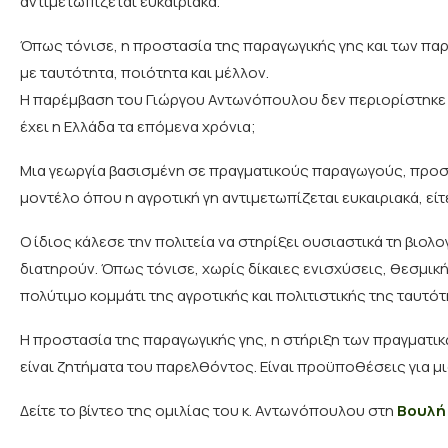
αντιμετωπίζεται ευκαιριακά.
Όπως τόνισε, η προστασία της παραγωγικής γης και των πα
με ταυτότητα, ποιότητα και μέλλον.
Η παρέμβαση του Γιώργου Αντωνόπουλου δεν περιορίστηκε σ
έχει η Ελλάδα τα επόμενα χρόνια;
Μια γεωργία βασισμένη σε πραγματικούς παραγωγούς, προστα
μοντέλο όπου η αγροτική γη αντιμετωπίζεται ευκαιριακά, ε
Ο ίδιος κάλεσε την πολιτεία να στηρίξει ουσιαστικά τη βιολο
διατηρούν. Όπως τόνισε, χωρίς δίκαιες ενισχύσεις, θεσμική
πολύτιμο κομμάτι της αγροτικής και πολιτιστικής της ταυτότ
Η προστασία της παραγωγικής γης, η στήριξη των πραγματικ
είναι ζητήματα του παρελθόντος. Είναι προϋποθέσεις για μι
Δείτε το βίντεο της ομιλίας του κ. Αντωνόπουλου στη
Βουλή