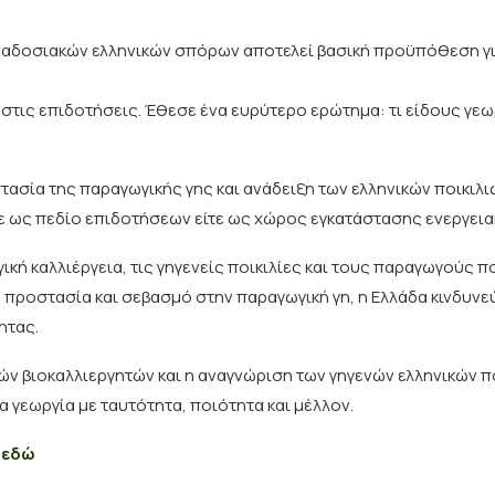
ραδοσιακών ελληνικών σπόρων αποτελεί βασική προϋπόθεση γι
τις επιδοτήσεις. Έθεσε ένα ευρύτερο ερώτημα: τι είδους γεωρ
σία της παραγωγικής γης και ανάδειξη των ελληνικών ποικιλι
ίτε ως πεδίο επιδοτήσεων είτε ως χώρος εγκατάστασης ενεργει
γική καλλιέργεια, τις γηγενείς ποικιλίες και τους παραγωγούς π
 προστασία και σεβασμό στην παραγωγική γη, η Ελλάδα κινδυνεύ
ητας.
ών βιοκαλλιεργητών και η αναγνώριση των γηγενών ελληνικών π
α γεωργία με ταυτότητα, ποιότητα και μέλλον.
 εδώ