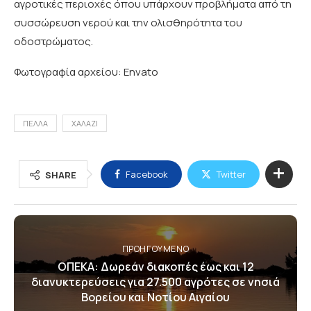
αγροτικές περιοχές όπου υπάρχουν προβλήματα από τη
συσσώρευση νερού και την ολισθηρότητα του
οδοστρώματος.
Φωτογραφία αρχείου: Envato
ΠΕΛΛΑ
ΧΑΛΑΖΙ
Facebook
Twitter
SHARE
ΠΡΟΗΓΟΎΜΕΝΟ
ΟΠΕΚΑ: Δωρεάν διακοπές έως και 12
διανυκτερεύσεις για 27.500 αγρότες σε νησιά
Βορείου και Νοτίου Αιγαίου