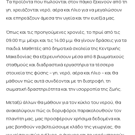
Τα προϊόντα που πωλούνται στον πάγκο ξεκινούν από τη
γη, χρειάζονται νερό, αέρα και ήλιο για να μεγαλώσουν
και επηρεάζουν άμεσα την υγεία και την ευεξία μας.
Όπως και τις προηγούμενες χρονιές, το πρωί από τις
09.00 π.μ. μέχρι και τις 14.00 μ.μ. θα γίνουν δράσεις για τα
παιδιά. Μαθητές από δημοτικά σχολεία της Κεντρικής
Μακεδονίας θα εξερευνήσουν μέσα από 8 βιωματικούς
σταθμούς και διαδραστικά εργαστήρια τα τέσσερα
στοιχεία της φύσης – γη, νερό, αέρα και ήλιο – και θα
μάθουν πώς αυτά συνδέονται με τη διατροφή, τη
σωματική δραστηριότητα και την ισορροπία της ζωής.
Μεταξύ άλλων θα μάθουν για τον κύκλο του νερού, θα
ανακαλύψουν πώς οι δορυφόροι παρακολουθούν τον
πλανήτη μας, μας προσφέρουν χρήσιμα δεδομένα και
μας βοηθούν να βελτιώσουμε κλάδο της γεωργίας, θα
γνωρίσουν πώς ο ήλιος, ο άνεμος και το νερό μπορούν