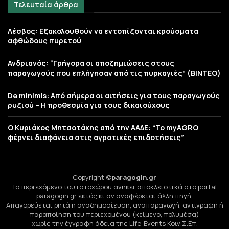
Τελευταία άρθρα
Λέσβος: Εξακολουθούν να εντοπίζονται κρούσματα
αφθώδους πυρετού
Ανδριανός: “Γρήγορα οι αποζημιώσεις στους
παραγωγούς που επλήγησαν από τις πυρκαγιές” (BINTEO)
De minimis: Από σήμερα οι αιτήσεις για τους παραγωγούς
ρυζιού – Η προθεσμία για τους δικαιούχους
Ο Κυριάκος Μητσοτάκης από την ΑΑΔΕ: “Το myAGRO
φέρνει διαφάνεια στις αγροτικές επιδοτήσεις”
Copyright ©
paragogin.gr
Το περιεχόμενο του ιστοχώρου ανήκει αποκλειστικά στο portal
paragogin.gr εκτός κι αν αναφέρεται άλλη πηγή.
Απαγορεύεται ρητά η αναδημοσίευση, αναπαραγωγή, αντιγραφή ή
παραποίηση του περιεχομένου (κείμενο, πολυμέσα)
χωρίς την έγγραφη άδεια της Life-Events Κοιν.Σ.Επ.