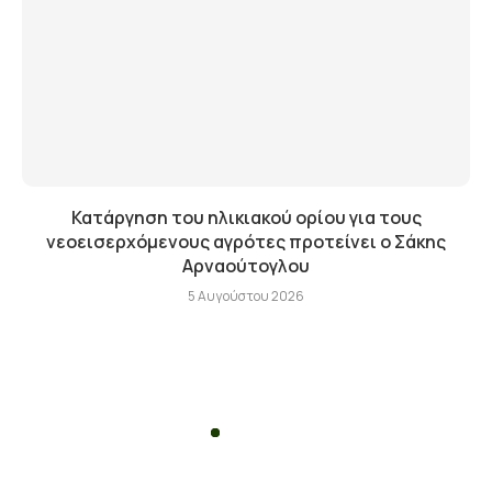
Κατάργηση του ηλικιακού ορίου για τους
νεοεισερχόμενους αγρότες προτείνει ο Σάκης
Αρναούτογλου
5 Αυγούστου 2026