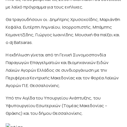
με λαϊκό πρόγραμμα για τους ενήλικες.
Θα τραγουδήσουν οι: Δημήτρης Χρυσοχοΐδης, Μαριάνθη
Κεφάλα, Ευτέρπη Λημναίου, Ισορροπιστής, Μπάμπης
Κεμανετζίδης, Γιώργος Ιωαννίδης. Μουσική θα παίξει και
ο dj Batsaras.
Η εκδήλωση γίνεται από τη Γενική Συνομοσπονδία
Παραγωγών Επαγγελματιών και Βιομηχανικών Ειδών
Λαϊκών Αγορών Ελλάδος σε συνδιοργάνωση με την
Περιφέρεια Κεντρικής Μακεδονίας και τον Φορέα Λαϊκών
Αγορών Π.Ε. Θεσσαλονίκης.
Υπό την Αιγίδα του Υπουργείου Ανάπτυξης, του
Υφυπουργείου Εσωτερικών (Τομέας Μακεδονίας –
Θράκης) και του δήμου Θεσσαλονίκης.