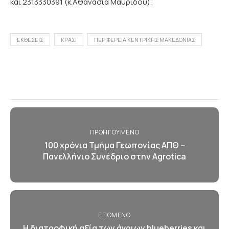
και 2313330391 (κ.Αθανασία Μαυρίδου)”.
ΕΚΘΕΣΕΙΣ
ΚΡΑΣΙ
ΠΕΡΙΦΕΡΕΙΑ ΚΕΝΤΡΙΚΗΣ ΜΑΚΕΔΟΝΙΑΣ
ΠΡΟΗΓΟΎΜΕΝΟ
100 χρόνια Τμήμα Γεωπονίας ΑΠΘ –
Πανελλήνιο Συνέδριο στην Agrotica
ΕΠΌΜΕΝΟ
Η διατροφική αξία των άγριων blueberries και