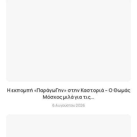
Η εκπομπή «ΠαράγωΓην» στην Καστοριά – Ο Θωμάς
Μόσχος μιλά για τις...
6 Αυγούστου 2026