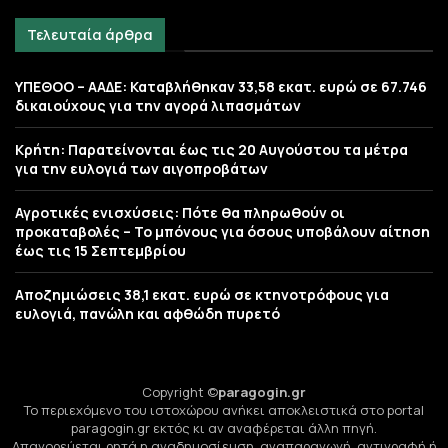
Τελευταία άρθρα
ΥΠΕΘΟΟ – ΑΑΔΕ: Καταβλήθηκαν 33,58 εκατ. ευρώ σε 67.746
δικαιούχους για την αγορά λιπασμάτων
Κρήτη: Παρατείνονται έως τις 20 Αυγούστου τα μέτρα
για την ευλογιά των αιγοπροβάτων
Αγροτικές ενισχύσεις: Πότε θα πληρωθούν οι
προκαταβολές – Το μπόνους για όσους υποβάλουν αίτηση
έως τις 15 Σεπτεμβρίου
Αποζημιώσεις 38,1 εκατ. ευρώ σε κτηνοτρόφους για
ευλογιά, πανώλη και αφθώδη πυρετό
Copyright ©
paragogin.gr
Το περιεχόμενο του ιστοχώρου ανήκει αποκλειστικά στο portal
paragogin.gr εκτός κι αν αναφέρεται άλλη πηγή.
Απαγορεύεται ρητά η αναδημοσίευση, αναπαραγωγή, αντιγραφή ή