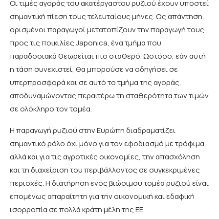
Οι τιμές αγοράς του ακατέργαστου ρυζιού έχουν υποστεί
σημαντική πίεση τους τελευταίους μήνες. Ως απάντηση,
ορισμένοι παραγωγοί μετατοπίζουν την παραγωγή τους
προς τις ποικιλίες Japonica, ένα τμήμα που
παραδοσιακά θεωρείται πιο σταθερό. Ωστόσο, εάν αυτή
η τάση συνεχιστεί, θα μπορούσε να οδηγήσει σε
υπερπροσφορά και σε αυτό το τμήμα της αγοράς,
αποδυναμώνοντας περαιτέρω τη σταθερότητα των τιμών
σε ολόκληρο τον τομέα.
Η παραγωγή ρυζιού στην Ευρώπη διαδραματίζει
σημαντικό ρόλο όχι μόνο για τον εφοδιασμό με τρόφιμα,
αλλά και για τις αγροτικές οικονομίες, την απασχόληση
και τη διαχείριση του περιβάλλοντος σε συγκεκριμένες
περιοχές. Η διατήρηση ενός βιώσιμου τομέα ρυζιού είναι
επομένως απαραίτητη για την οικονομική και εδαφική
ισορροπία σε πολλά κράτη μέλη της ΕΕ.