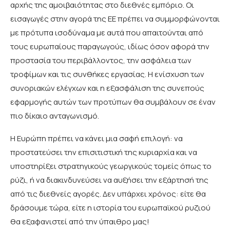
αρχής της αμοιβαιότητας στο διεθνές εμπόριο. Οι
εισαγωγές στην αγορά της ΕΕ πρέπει να συμμορφώνονται
με πρότυπα ισοδύναμα με αυτά που απαιτούνται από
τους ευρωπαίους παραγωγούς, ιδίως όσον αφορά την
προστασία του περιβάλλοντος, την ασφάλεια των
τροφίμων και τις συνθήκες εργασίας. Η ενίσχυση των
συνοριακών ελέγχων και η εξασφάλιση της συνεπούς
εφαρμογής αυτών των προτύπων θα συμβάλουν σε έναν
πιο δίκαιο ανταγωνισμό.
Η Ευρώπη πρέπει να κάνει μια σαφή επιλογή: να
προστατεύσει την επισιτιστική της κυριαρχία και να
υποστηρίξει στρατηγικούς γεωργικούς τομείς όπως το
ρύζι, ή να διακινδυνεύσει να αυξήσει την εξάρτησή της
από τις διεθνείς αγορές. Δεν υπάρχει χρόνος: είτε θα
δράσουμε τώρα, είτε η ιστορία του ευρωπαϊκού ρυζιού
θα εξαφανιστεί από την ύπαιθρο μας!