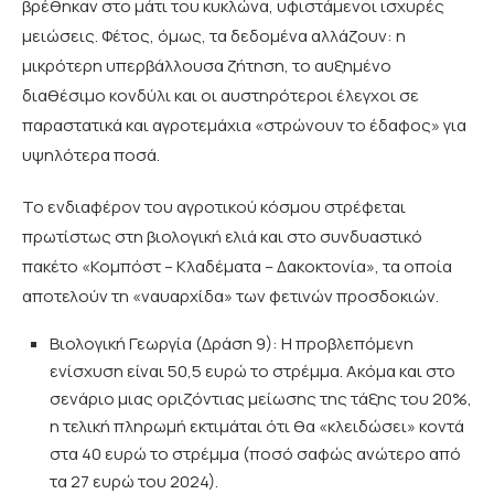
βρέθηκαν στο μάτι του κυκλώνα, υφιστάμενοι ισχυρές
μειώσεις. Φέτος, όμως, τα δεδομένα αλλάζουν: η
μικρότερη υπερβάλλουσα ζήτηση, το αυξημένο
διαθέσιμο κονδύλι και οι αυστηρότεροι έλεγχοι σε
παραστατικά και αγροτεμάχια «στρώνουν το έδαφος» για
υψηλότερα ποσά.
Το ενδιαφέρον του αγροτικού κόσμου στρέφεται
πρωτίστως στη βιολογική ελιά και στο συνδυαστικό
πακέτο «Κομπόστ – Κλαδέματα – Δακοκτονία», τα οποία
αποτελούν τη «ναυαρχίδα» των φετινών προσδοκιών.
Βιολογική Γεωργία (Δράση 9): Η προβλεπόμενη
ενίσχυση είναι 50,5 ευρώ το στρέμμα. Ακόμα και στο
σενάριο μιας οριζόντιας μείωσης της τάξης του 20%,
η τελική πληρωμή εκτιμάται ότι θα «κλειδώσει» κοντά
στα 40 ευρώ το στρέμμα (ποσό σαφώς ανώτερο από
τα 27 ευρώ του 2024).