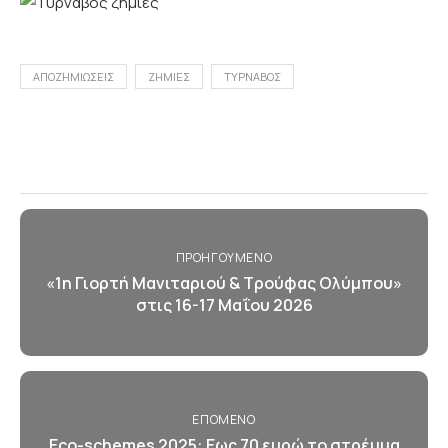
ΑΠΟΖΗΜΙΩΣΕΙΣ
ΖΗΜΙΕΣ
ΤΥΡΝΑΒΟΣ
ΠΡΟΗΓΟΎΜΕΝΟ
«1η Γιορτή Μανιταριού & Τρούφας Ολύμπου»
στις 16-17 Μαΐου 2026
ΕΠΌΜΕΝΟ
Eco-schemes 2025: Eως 70 ευρώ το στρέμμα