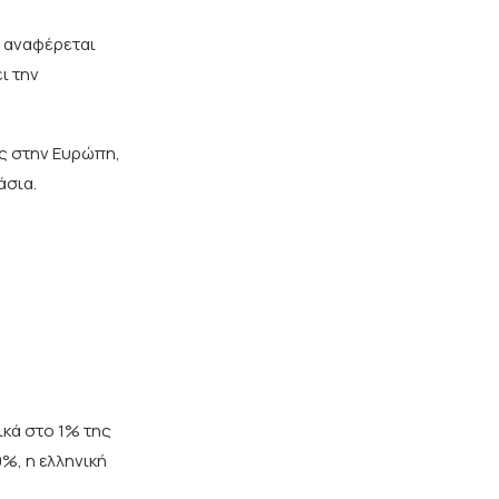
, αναφέρεται
ι την
ης στην Ευρώπη,
άσια.
ικά στο 1% της
0%, η ελληνική