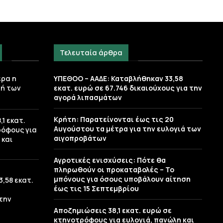
Τελευταία άρθρα
ερα η
ΥΠΕΘΟΟ – ΑΑΔΕ: Καταβλήθηκαν 33,58
ή των
εκατ. ευρώ σε 67.746 δικαιούχους για την
αγορά λιπασμάτων
Κρήτη: Παρατείνονται έως τις 20
1 εκατ.
Αυγούστου τα μέτρα για την ευλογιά των
ρόφους για
αιγοπροβάτων
 και
Αγροτικές ενισχύσεις: Πότε θα
πληρωθούν οι προκαταβολές – Το
μπόνους για όσους υποβάλουν αίτηση
,58 εκατ.
έως τις 15 Σεπτεμβρίου
 την
Αποζημιώσεις 38,1 εκατ. ευρώ σε
κτηνοτρόφους για ευλογιά, πανώλη και