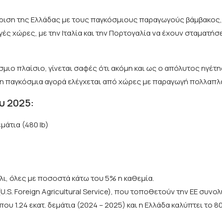
κριση της Ελλάδας με τους παγκόσμιους παραγωγούς βάμβακος
γές χώρες, με την Ιταλία και την Πορτογαλία να έχουν σταματήσε
ιο πλαίσιο, γίνεται σαφές ότι ακόμη και ως ο απόλυτος ηγέτ
η παγκόσμια αγορά ελέγχεται από χώρες με παραγωγή πολλαπλ
υ 2025:
μάτια (480 lb)
λι, όλες με ποσοστά κάτω του 5% η καθεμία.
.S. Foreign Agricultural Service), που τοποθετούν την ΕΕ συνολ
 1.24 εκατ. δεμάτια (2024 – 2025) και η Ελλάδα καλύπτει το 8