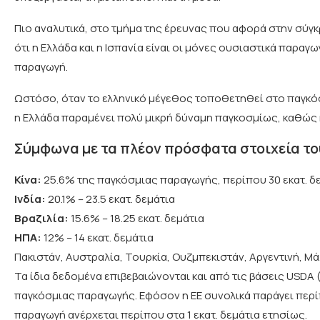
Πιο αναλυτικά, στο τμήμα της έρευνας που αφορά στην σύγ
ότι η Ελλάδα και η Ισπανία είναι οι μόνες ουσιαστικά παραγω
παραγωγή.
Ωστόσο, όταν το ελληνικό μέγεθος τοποθετηθεί στο παγκόσμ
η Ελλάδα παραμένει πολύ μικρή δύναμη παγκοσμίως, καθώς 
Σύμφωνα με τα πλέον πρόσφατα στοιχεία το
Κίνα:
25.6% της παγκόσμιας παραγωγής, περίπου 30 εκατ. δε
Ινδία:
20.1% – 23.5 εκατ. δεμάτια
Βραζιλία:
15.6% – 18.25 εκατ. δεμάτια
ΗΠΑ:
12% – 14 εκατ. δεμάτια
Πακιστάν, Αυστραλία, Τουρκία, Ουζμπεκιστάν, Αργεντινή, Μά
Τα ίδια δεδομένα επιβεβαιώνονται και από τις βάσεις USDA (U
παγκόσμιας παραγωγής. Εφόσον η ΕΕ συνολικά παράγει περίπου
παραγωγή ανέρχεται περίπου στα 1 εκατ. δεμάτια ετησίως.