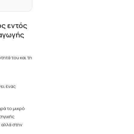
ς εντός
ραγωγής
τητά του και τη
ει ένας
αρά το μικρό
τηγικής
 αλλά στην