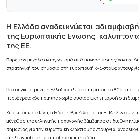
Η Ελλάδα αναδεικνύεται αδιαμφισβ
της Ευρωπαϊκής Eνωσης, καλύπτοντ
της ΕΕ.
Παρά τον μεγάλο ανταγωνισμό από παγκόσμιους γίγαντες όπως 
στρατηγική του σημασία στη ευρωπαϊκή κλωστοϋφαντουργία
Πιο συγκεκριμένα, η Ελλάδα καλύπτει περίπου το 80% της σ
περιφερειακός παίκτης χωρίς ουσιαστική επιρροή στη δια
Χώρες όπως η Κίνα, η Ινδία, η Βραζιλία και οι ΗΠΑ ελέγχουν
μέγεθος της ελληνικής παραγωγής βάμβακος σε διεθνή κλίμα
σημασίας για την ευρωπαϊκή κλωστοϋφαντουργία, αναδεικν
επεξεργασία, τη μεταποίηση και τη μόδα.