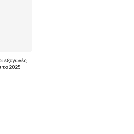
οι εξαγωγές
υ το 2025