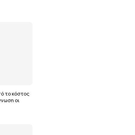
πό το κόστος
γνωση οι