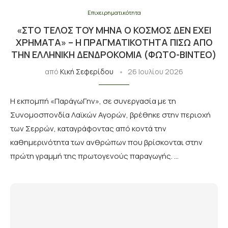
Επιχειρηματικότητα
«ΣΤΟ ΤΈΛΟΣ ΤΟΥ ΜΉΝΑ Ο ΚΌΣΜΟΣ ΔΕΝ ΈΧΕΙ
ΧΡΉΜΑΤΑ» – Η ΠΡΑΓΜΑΤΙΚΌΤΗΤΑ ΠΊΣΩ ΑΠΌ
ΤΗΝ ΕΛΛΗΝΙΚΉ ΔΕΝΔΡΟΚΟΜΊΑ (ΦΩΤΟ-ΒΙΝΤΕΟ)
από
Κική Σεφερίδου
26 Ιουλίου 2026
Η εκπομπή «ΠαράγωΓην», σε συνεργασία με τη
Συνομοσπονδία Λαϊκών Αγορών, βρέθηκε στην περιοχή
των Σερρών, καταγράφοντας από κοντά την
καθημερινότητα των ανθρώπων που βρίσκονται στην
πρώτη γραμμή της πρωτογενούς παραγωγής. …