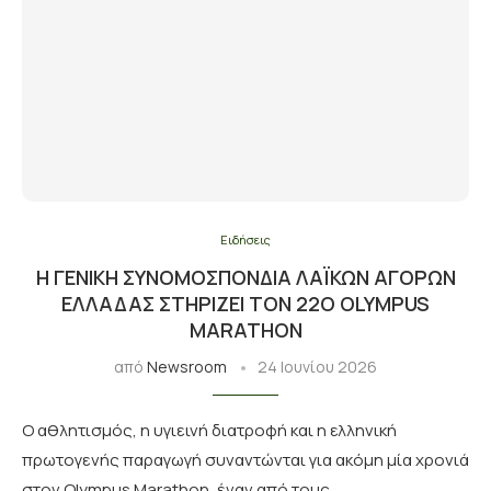
Ειδήσεις
Η ΓΕΝΙΚΉ ΣΥΝΟΜΟΣΠΟΝΔΊΑ ΛΑΪΚΏΝ ΑΓΟΡΏΝ
ΕΛΛΆΔΑΣ ΣΤΗΡΊΖΕΙ ΤΟΝ 22Ο OLYMPUS
MARATHON
από
Newsroom
24 Ιουνίου 2026
Ο αθλητισμός, η υγιεινή διατροφή και η ελληνική
πρωτογενής παραγωγή συναντώνται για ακόμη μία χρονιά
στον Olympus Marathon, έναν από τους