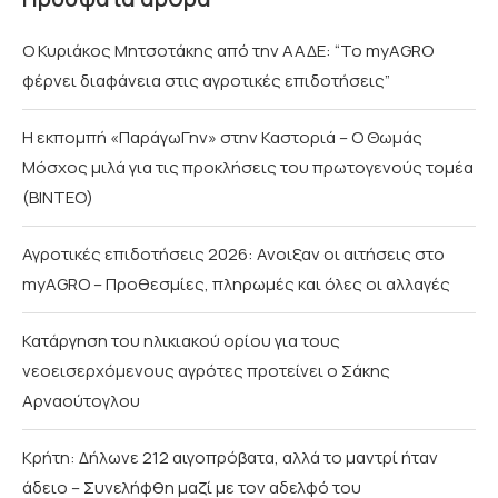
Ο Κυριάκος Μητσοτάκης από την ΑΑΔΕ: “Το myAGRO
φέρνει διαφάνεια στις αγροτικές επιδοτήσεις”
Η εκπομπή «ΠαράγωΓην» στην Καστοριά – Ο Θωμάς
Μόσχος μιλά για τις προκλήσεις του πρωτογενούς τομέα
(ΒΙΝΤΕΟ)
Αγροτικές επιδοτήσεις 2026: Ανοιξαν οι αιτήσεις στο
myAGRO – Προθεσμίες, πληρωμές και όλες οι αλλαγές
Κατάργηση του ηλικιακού ορίου για τους
νεοεισερχόμενους αγρότες προτείνει ο Σάκης
Αρναούτογλου
Κρήτη: Δήλωνε 212 αιγοπρόβατα, αλλά το μαντρί ήταν
άδειο – Συνελήφθη μαζί με τον αδελφό του