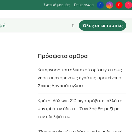
Σχετικά με εμάς
Επικοινωνία
φή
Όλες οι εκπομπές
Πρόσφατα άρθρα
Κατάργηση του ηλικιακού ορίου για τους
νεοεισερχόμενους αγρότες προτείνει ο
Σάκης Αρναούτογλου
Κρήτη: Δήλωνε 212 αιγοπρόβατα, αλλά το
μαντρί ήταν άδειο – Συνελήφθη μαζί με
τον αδελφό του
“Πράσινο φως” για δύο μεγάλα αρδευτικά