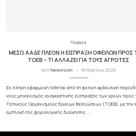
Γεωργία
ΜΈΣΩ ΑΑΔΕ ΠΛΈΟΝ Η ΕΊΣΠΡΑΞΗ ΟΦΕΙΛΏΝ ΠΡΟΣ 
ΤΟΕΒ – ΤΙ ΑΛΛΆΖΕΙ ΓΙΑ ΤΟΥΣ ΑΓΡΌΤΕΣ
από
Newsroom
18 Μαρτίου 2026
Σε πλήρη εφαρμογή τίθεται από τη φετινή αρδευτική περίοδ
νέος μηχανισμός αναγκαστικής είσπραξης των χρεών προς
Τοπικούς Οργανισμούς Εγγείων Βελτιώσεων (ΤΟΕΒ), με την 
εμπλοκή της φορολογικής διοίκησης. …