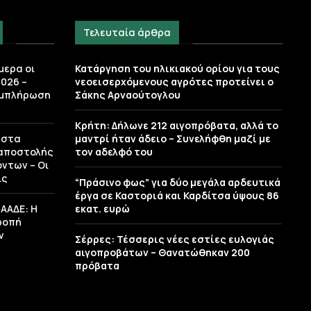
Τελευταία άρθρα
μερα οι
Κατάργηση του ηλικιακού ορίου για τους
026 –
νεοεισερχόμενους αγρότες προτείνει ο
υμπλήρωση
Σάκης Αρναούτογλου
Κρήτη: Δήλωνε 212 αιγοπρόβατα, αλλά το
 στα
μαντρί ήταν άδειο – Συνελήφθη μαζί με
 αποστολής
τον αδελφό του
ντων – Οι
ις
“Πράσινο φως” για δύο μεγάλα αρδευτικά
έργα σε Καστοριά και Καρδίτσα ύψους 86
 ΑΑΔΕ: H
εκατ. ευρώ
ροπή
ν
Σέρρες: Τέσσερις νέες εστίες ευλογιάς
αιγοπροβάτων – Θανατώθηκαν 200
πρόβατα