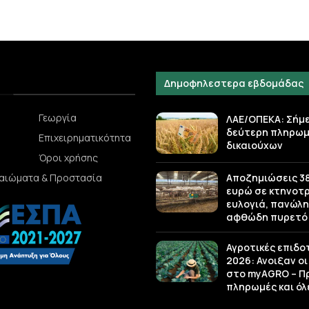
Δημοφηλεστερα εβδομάδας
Γεωργία
ΛΑΕ/ΟΠΕΚΑ: Σήμ
δεύτερη πληρωμ
Επιχειρηματικότητα
δικαιούχων
Όροι χρήσης
Αποζημιώσεις 38,
καιώματα & Προστασία
ευρώ σε κτηνοτ
ευλογιά, πανώλη
αφθώδη πυρετό
Αγροτικές επιδο
2026: Ανοιξαν οι
στο myAGRO – Π
πληρωμές και όλε