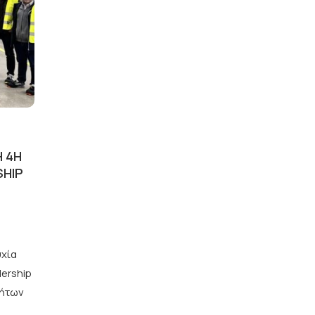
Η 4Η
SHIP
υχία
ership
τήτων