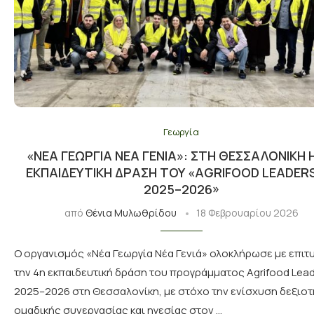
Γεωργία
«ΝΈΑ ΓΕΩΡΓΊΑ ΝΈΑ ΓΕΝΙΆ»: ΣΤΗ ΘΕΣΣΑΛΟΝΊΚΗ 
ΕΚΠΑΙΔΕΥΤΙΚΉ ΔΡΆΣΗ ΤΟΥ «AGRIFOOD LEADER
2025–2026»
από
Θένια Μυλωθρίδου
18 Φεβρουαρίου 2026
Ο οργανισμός «Νέα Γεωργία Νέα Γενιά» ολοκλήρωσε με επιτ
την 4η εκπαιδευτική δράση του προγράμματος Agrifood Lead
2025–2026 στη Θεσσαλονίκη, με στόχο την ενίσχυση δεξιο
ομαδικής συνεργασίας και ηγεσίας στον …