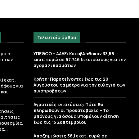
Τελευταία άρθρα
ερα η
ΥΠΕΘΟΟ – ΑΑΔΕ: Καταβλήθηκαν 33,58
ή των
εκατ. ευρώ σε 67.746 δικαιούχους για την
αγορά λιπασμάτων
Κρήτη: Παρατείνονται έως τις 20
1 εκατ.
Αυγούστου τα μέτρα για την ευλογιά των
ρόφους για
αιγοπροβάτων
 και
Αγροτικές ενισχύσεις: Πότε θα
πληρωθούν οι προκαταβολές – Το
τήσεις
μπόνους για όσους υποβάλουν αίτηση
 αιτήσεις
έως τις 15 Σεπτεμβρίου
ροθεσμίες,
ς...
Αποζημιώσεις 38,1 εκατ. ευρώ σε