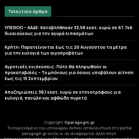
Τελευταία άρθρα
ΥΠΕΘΟΟ – ΑΑΔΕ: Καταβλήθηκαν 33,58 εκατ. ευρώ σε 67.746
δικαιούχους για την αγορά λιπασμάτων
Κρήτη: Παρατείνονται έως τις 20 Αυγούστου τα μέτρα
για την ευλογιά των αιγοπροβάτων
Αγροτικές ενισχύσεις: Πότε θα πληρωθούν οι
προκαταβολές – Το μπόνους για όσους υποβάλουν αίτηση
έως τις 15 Σεπτεμβρίου
Αποζημιώσεις 38,1 εκατ. ευρώ σε κτηνοτρόφους για
ευλογιά, πανώλη και αφθώδη πυρετό
Copyright ©
paragogin.gr
Το περιεχόμενο του ιστοχώρου ανήκει αποκλειστικά στο portal
paragogin.gr εκτός κι αν αναφέρεται άλλη πηγή.
Απαγορεύεται ρητά η αναδημοσίευση, αναπαραγωγή, αντιγραφή ή