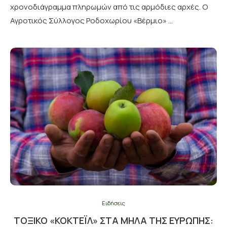
χρονοδιάγραμμα πληρωμών από τις αρμόδιες αρχές. Ο
Αγροτικός Σύλλογος Ροδοχωρίου «Βέρμιο» …
Ειδήσεις
ΤΟΞΙΚΌ «ΚΟΚΤΈΙΛ» ΣΤΑ ΜΉΛΑ ΤΗΣ ΕΥΡΏΠΗΣ: