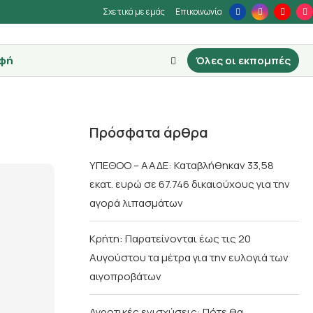
Σχετικά με εμάς
Επικοινωνία
φή
Όλες οι εκπομπές
Πρόσφατα άρθρα
ΥΠΕΘΟΟ – ΑΑΔΕ: Καταβλήθηκαν 33,58
εκατ. ευρώ σε 67.746 δικαιούχους για την
αγορά λιπασμάτων
Κρήτη: Παρατείνονται έως τις 20
Αυγούστου τα μέτρα για την ευλογιά των
αιγοπροβάτων
Αγροτικές ενισχύσεις: Πότε θα