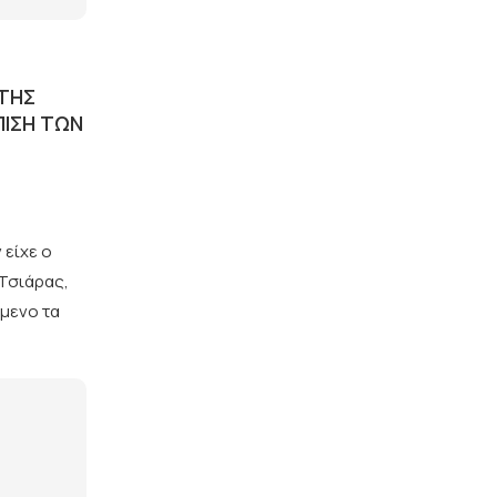
 ΤΗΣ
ΠΙΣΗ ΤΩΝ
 είχε ο
Τσιάρας,
ίμενο τα