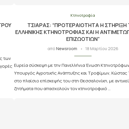
Κτηνοτροφία
ΤΡΟΥ
ΤΣΙΆΡΑΣ: “ΠΡΟΤΕΡΑΙΌΤΗΤΑ Η ΣΤΉΡΙΞΗ
ΕΛΛΗΝΙΚΉΣ ΚΤΗΝΟΤΡΟΦΊΑΣ ΚΑΙ Η ΑΝΤΙΜΕΤΏ
ΕΠΙΖΩΟΤΙΏΝ”
από
Newsroom
18 Μαρτίου 2026
ς των
Ευρεία σύσκεψη με την Πανελλήνια Ένωση Κτηνοτρόφων
αγορές
Υπουργός Αγροτικής Ανάπτυξης και Τροφίμων, Κώστας 
στο πλαίσιο επίσκεψής του στη Θεσσαλονίκη, με αντικε
ζητήματα που απασχολούν τον κτηνοτροφικό …