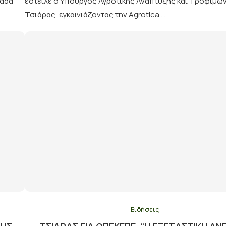
μάδα
έστειλε ο Υπουργός Αγροτικής Ανάπτυξης και Τροφίμω
Τσιάρας, εγκαινιάζοντας την Agrotica …
Ειδήσεις