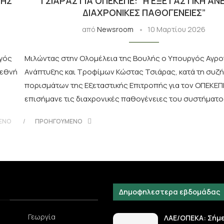
ΤΗΣ
ΤΣΙΆΡΑΣ ΓΙΑ ΟΠΕΚΕΠΕ: “Η ΕΞΕΤΑΣΤΙΚΉ ΑΝ
ΔΙΑΧΡΟΝΙΚΈΣ ΠΑΘΟΓΈΝΕΙΕΣ”
από
Newsroom
10 Μαρτίου 2026
ργός
Μιλώντας στην Ολομέλεια της Βουλής ο Υπουργός Αγρο
ιεθνή
Ανάπτυξης και Τροφίμων Κώστας Τσιάρας, κατά τη συζ
πορισμάτων της Εξεταστικής Επιτροπής για τον ΟΠΕΚΕΠ
επισήμανε τις διαχρονικές παθογένειες του συστήματο
ΕΝΟ
ΠΡΟΗΓΟΎΜΕΝΟ
Δημοφηλεστερα εβδομάδας
Γεωργία
ΛΑΕ/ΟΠΕΚΑ: Σήμ