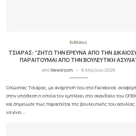
Ειδήσεις
ΤΣΙΆΡΑΣ: “ΖΗΤΏ ΤΗΝ ΈΡΕΥΝΑ ΑΠΌ ΤΗΝ ΔΙΚΑΙΟΣ
ΠΑΡΑΙΤΟΎΜΑΙ ΑΠΌ ΤΗΝ ΒΟΥΛΕΥΤΙΚΉ ΑΣΥΛΊΑ
από
Newsroom
6 Απριλίου 2026
Ο Κώστας Τσιάρας, με ανάρτησή του στο Facebook, αναφέρ
στην υπόθεση η οποία τον εμπλέκει στο σκάνδαλο του ΟΠΕ
και σημείωσε πως παραιτείται της βουλευτικής του ασυλίας
να γίνει …