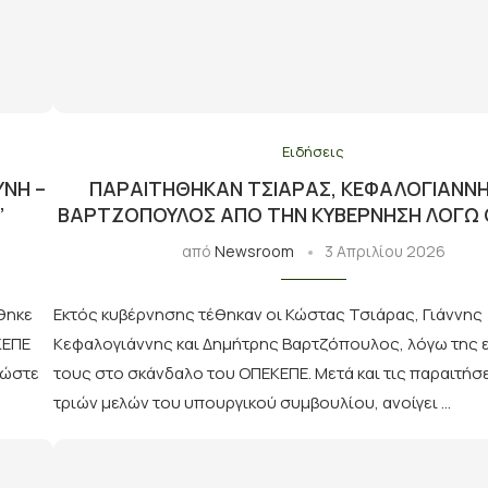
Ειδήσεις
ΎΝΗ –
ΠΑΡΑΙΤΉΘΗΚΑΝ ΤΣΙΆΡΑΣ, ΚΕΦΑΛΟΓΙΆΝΝΗ
”
ΒΑΡΤΖΌΠΟΥΛΟΣ ΑΠΌ ΤΗΝ ΚΥΒΈΡΝΗΣΗ ΛΌΓΩ 
από
Newsroom
3 Απριλίου 2026
θηκε
Εκτός κυβέρνησης τέθηκαν οι Κώστας Τσιάρας, Γιάννης
ΚΕΠΕ
Κεφαλογιάννης και Δημήτρης Βαρτζόπουλος, λόγω της
 ώστε
τους στο σκάνδαλο του ΟΠΕΚΕΠΕ. Μετά και τις παραιτήσ
τριών μελών του υπουργικού συμβουλίου, ανοίγει …