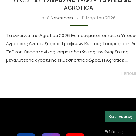
Ο ΚΏΣΤΑΣ ΤΣΙΆΡΑΣ ΘΑ ΤΕΛΈΣΕΙ ΤΑ ΕΓΚΑΊΝΙΑ 
AGROTICA
από
Newsroom
11 Μαρτίου 2026
Τα εγκαίνια της Agrotica 2026 θα πραγματοποιήσει ο Υπου
Αγροτικής Ανάπτυξης και Τροφίμων Κώστας Τσιάρας, στη Δ
Έκθεση Θεσσαλονίκης, σηματοδοτώντας την έναρξη της
μεγαλύτερης αγροτικής έκθεσης της χώρας. Η Agrotica …
ΕΠΌΜ
Κατηγορίες
Ειδήσεις