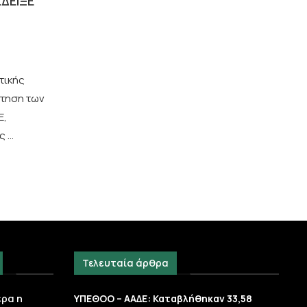
ΈΔΕΙΞΕ
τικής
ήτηση των
Ε,
ς …
Τελευταία άρθρα
ερα η
ΥΠΕΘΟΟ – ΑΑΔΕ: Καταβλήθηκαν 33,58