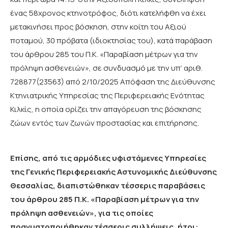
ένας 58χρονος κτηνοτρόφος, διότι κατελήφθη να έχει
μετακινήσει προς βόσκηση, στην κοίτη του Αξιού
ποταμού, 30 πρόβατα (ιδιοκτησίας του), κατά παράβαση
του άρθρου 285 του Π.Κ. «Παραβίαση μέτρων για την
πρόληψη ασθενειών», σε συνδυασμό με την υπ’ αριθ.
728877(23563) από 2/10/2025 Απόφαση της Διεύθυνσης
Κτηνιατρικής Υπηρεσίας της Περιφερειακής Ενότητας
Κιλκίς, η οποία ορίζει την απαγόρευση της βόσκησης
ζώων εντός των ζωνών προστασίας και επιτήρησης.
Επίσης, από τις αρμόδιες υφιστάμενες Υπηρεσίες
της Γενικής Περιφερειακής Αστυνομικής Διεύθυνσης
Θεσσαλίας, διαπιστώθηκαν τέσσερις παραβάσεις
του άρθρου 285 Π.Κ. «Παραβίαση μέτρων για την
πρόληψη ασθενειών», για τις οποίες
πραγματοποιήθηκαν τέσσερις συλλήψεις, ήτοι: