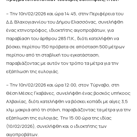
– Την 10η/02/2026 και ώρα 14:45, στην Περιφέρεια του
Δ.Δ. Βλαχογιαννίου του Δήμου Ελασσόνας, συνελήφθη
ένας κτηνοτρόφος, ιδιοκτήτης αιγοπροβάτων, για
παραβίαση του άρθρου 285 Π.Κ., διότι κατελήφθη να
βόσκει περίπου 150 πρόβατα σε απόσταση 500 μέτρων
περίπου από τη σταβλική του εγκατάσταση,
παραβιάζοντας με αυτόν τον τρόπο τα μέτρα για την
εξάπλωση της ευλογιάς.
– Την 10η/02/2026 και ώρα 12:00, στον Τύρναβο, στη
θέση Μέσες Γκαβάνες, συνελήφθη ένας βοσκός υπήκοος
Αλβανίας, διότι κατελήφθη να βόσκει κοπάδι με αίγες 3,5
χλμ. μακριά από τη στάνη, παραβιάζοντας τα μέτρα για την
εξάπλωση της ευλογιάς. Την 15:00 ώρα της ιδίας
(10/02/2026), συνελήφθη και ο ιδιοκτήτης των
αιγοπροβάτων.