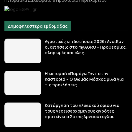
Πνευματικά Δικαιώματα & Προστασία Περιεχομένου
Δημοφηλεστερα εβδομάδας
Αγροτικές επιδοτήσεις 2026: Ανοιξαν
οι αιτήσεις στο myAGRO – Προθεσμίες,
πληρωμές και όλες...
Η εκπομπή «ΠαράγωΓην» στην
Καστοριά – Ο Θωμάς Μόσχος μιλά για
τις προκλήσεις...
Κατάργηση του ηλικιακού ορίου για
τους νεοεισερχόμενους αγρότες
προτείνει ο Σάκης Αρναούτογλου