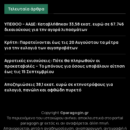
Τελευταία άρθρα
ΥΠΕΘΟΟ – ΑΑΔΕ: Καταβλήθηκαν 33,58 εκατ. ευρώ σε 67.746
δικαιούχους για την αγορά λιπασμάτων
Κρήτη: Παρατείνονται έως τις 20 Αυγούστου τα μέτρα
για την ευλογιά των αιγοπροβάτων
Αγροτικές ενισχύσεις: Πότε θα πληρωθούν οι
προκαταβολές – Το μπόνους για όσους υποβάλουν αίτηση
έως τις 15 Σεπτεμβρίου
Αποζημιώσεις 38,1 εκατ. ευρώ σε κτηνοτρόφους για
ευλογιά, πανώλη και αφθώδη πυρετό
Copyright ©
paragogin.gr
Το περιεχόμενο του ιστοχώρου ανήκει αποκλειστικά στο portal
paragogin.gr εκτός κι αν αναφέρεται άλλη πηγή.
Απαγορεύεται ρητά η αναδημοσίευση, αναπαραγωγή, αντιγραφή ή