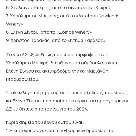
6. Στυλιανός Κεχρής, από το οινοποιείο «Κεχρής
7. Χαράλαμπος Μπεκρής, από το «Akrathos Newlands
Winery»
8. Ελένη Σίντου, από το «Zoinos Winery»
9. Χρήστος Ταραλάς, από το «Κτήμα Ταραλάς»
Το νέο ΔΣ εξέλεξε ως πρόεδρο παμψηφεί τον κ.
Χαράλαμπο Μπεκρή, διευθύνουσα σύμβουλο την κα.
Ελένη Σίντου και αντιπρόεδρο την κα. Μαριάνθη
Γεροβασιλείου.
Στην αλλαγή της προεδρίας, η πρώην (πλέον) πρόεδρος
κα. Ελένη Σίντου, παρουσίασε το έργο του προηγούμενου
ΔΣ με θητεία από τον Ιούνιο του 2024.
Κύρια σημεία του έργου αυτού είναι:
1. Η επιτυχής συνέχιση των θεσμικών δράσεων της