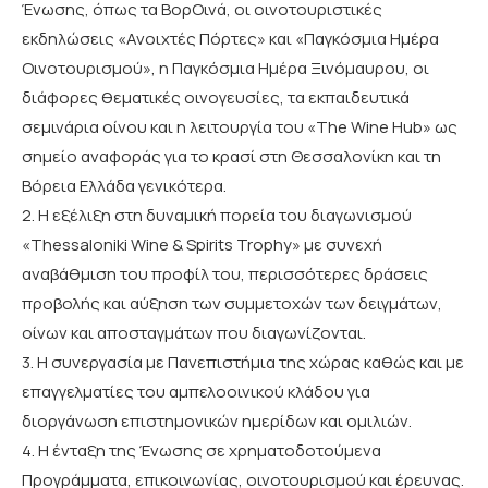
Ένωσης, όπως τα ΒορΟινά, οι οινοτουριστικές
εκδηλώσεις «Ανοιχτές Πόρτες» και «Παγκόσμια Ημέρα
Οινοτουρισμού», η Παγκόσμια Ημέρα Ξινόμαυρου, οι
διάφορες θεματικές οινογευσίες, τα εκπαιδευτικά
σεμινάρια οίνου και η λειτουργία του «The Wine Hub» ως
σημείο αναφοράς για το κρασί στη Θεσσαλονίκη και τη
Βόρεια Ελλάδα γενικότερα.
2. Η εξέλιξη στη δυναμική πορεία του διαγωνισμού
«Thessaloniki Wine & Spirits Trophy» με συνεχή
αναβάθμιση του προφίλ του, περισσότερες δράσεις
προβολής και αύξηση των συμμετοχών των δειγμάτων,
οίνων και αποσταγμάτων που διαγωνίζονται.
3. Η συνεργασία με Πανεπιστήμια της χώρας καθώς και με
επαγγελματίες του αμπελοοινικού κλάδου για
διοργάνωση επιστημονικών ημερίδων και ομιλιών.
4. Η ένταξη της Ένωσης σε χρηματοδοτούμενα
Προγράμματα, επικοινωνίας, οινοτουρισμού και έρευνας.