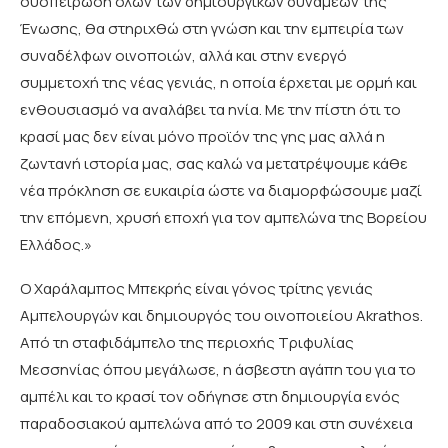
συσπείρωση όλων των δημιουργικών δυνάμεων της
Ένωσης, θα στηριχθώ στη γνώση και την εμπειρία των
συναδέλφων οινοποιών, αλλά και στην ενεργό
συμμετοχή της νέας γενιάς, η οποία έρχεται με ορμή και
ενθουσιασμό να αναλάβει τα ηνία. Με την πίστη ότι το
κρασί μας δεν είναι μόνο προϊόν της γης μας αλλά η
ζωντανή ιστορία μας, σας καλώ να μετατρέψουμε κάθε
νέα πρόκληση σε ευκαιρία ώστε να διαμορφώσουμε μαζί
την επόμενη, χρυσή εποχή για τον αμπελώνα της Βορείου
Ελλάδος.»
Ο Χαράλαμπος Μπεκρής είναι γόνος τρίτης γενιάς
Αμπελουργών και δημιουργός του οινοποιείου Akrathos.
Από τη σταφιδάμπελο της περιοχής Τριφυλίας
Μεσσηνίας όπου μεγάλωσε, η άσβεστη αγάπη του για το
αμπέλι και το κρασί τον οδήγησε στη δημιουργία ενός
παραδοσιακού αμπελώνα από το 2009 και στη συνέχεια