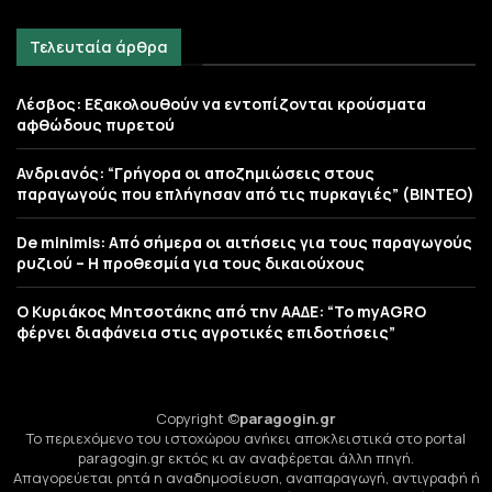
Τελευταία άρθρα
Λέσβος: Εξακολουθούν να εντοπίζονται κρούσματα
αφθώδους πυρετού
Ανδριανός: “Γρήγορα οι αποζημιώσεις στους
παραγωγούς που επλήγησαν από τις πυρκαγιές” (BINTEO)
De minimis: Από σήμερα οι αιτήσεις για τους παραγωγούς
ρυζιού – Η προθεσμία για τους δικαιούχους
Ο Κυριάκος Μητσοτάκης από την ΑΑΔΕ: “Το myAGRO
φέρνει διαφάνεια στις αγροτικές επιδοτήσεις”
Copyright ©
paragogin.gr
Το περιεχόμενο του ιστοχώρου ανήκει αποκλειστικά στο portal
paragogin.gr εκτός κι αν αναφέρεται άλλη πηγή.
Απαγορεύεται ρητά η αναδημοσίευση, αναπαραγωγή, αντιγραφή ή