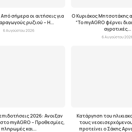
 Από σήμερα οι αιτήσεις για
Ο Κυριάκος Μητσοτάκης α
αραγωγούς ρυζιού – Η...
“Το myAGRO φέρνει δια
αγροτικές...
6 Αυγούστου 2026
6 Αυγούστου 202
 επιδοτήσεις 2026: Ανοιξαν
Κατάργηση του ηλικιακο
ς στο myAGRO – Προθεσμίες,
τους νεοεισερχόμενου
πληρωμές και...
προτείνει ο Σάκης Αρ