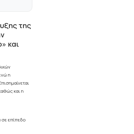
τυξης της
ην
» και
δικών
ενώ η
Επισημαίνεται
καθώς και η
α σε επίπεδο