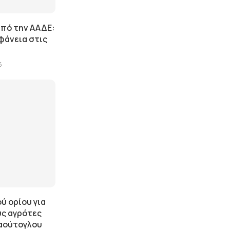
πό την ΑΑΔΕ:
φάνεια στις
6
ύ ορίου για
ς αγρότες
ναούτογλου