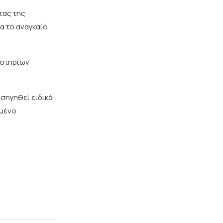
τας της
α το αναγκαίο
αστηρίων
σηγηθεί ειδικά
υμένο