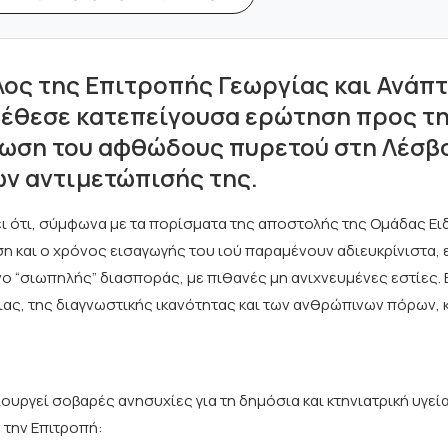
ος της Επιτροπής Γεωργίας και Ανάπ
τέθεσε κατεπείγουσα ερώτηση προς τ
λωση του αφθώδους πυρετού στη Λέσβο
ν αντιμετώπισής της.
ι ότι, σύμφωνα με τα πορίσματα της αποστολής της Ομάδας Ει
υση και ο χρόνος εισαγωγής του ιού παραμένουν αδιευκρίνιστα, 
νο “σιωπηλής” διασποράς, με πιθανές μη ανιχνευμένες εστίες. 
ας, της διαγνωστικής ικανότητας και των ανθρώπινων πόρων, 
ουργεί σοβαρές ανησυχίες για τη δημόσια και κτηνιατρική υγεί
 την Επιτροπή: