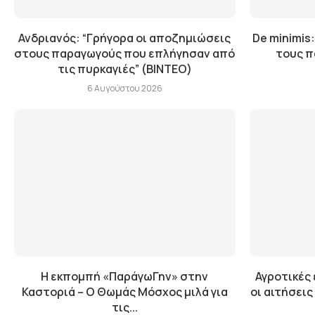
Ανδριανός: “Γρήγορα οι αποζημιώσεις
De minimis:
στους παραγωγούς που επλήγησαν από
τους π
τις πυρκαγιές” (BINTEO)
6 Αυγούστου 2026
Η εκπομπή «ΠαράγωΓην» στην
Αγροτικές
Καστοριά – Ο Θωμάς Μόσχος μιλά για
οι αιτήσει
τις...