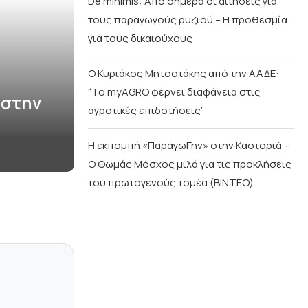
De minimis: Από σήμερα οι αιτήσεις για
τους παραγωγούς ρυζιού – Η προθεσμία
για τους δικαιούχους
Ο Κυριάκος Μητσοτάκης από την ΑΑΔΕ:
“Το myAGRO φέρνει διαφάνεια στις
 στην
αγροτικές επιδοτήσεις”
Η εκπομπή «ΠαράγωΓην» στην Καστοριά –
Ο Θωμάς Μόσχος μιλά για τις προκλήσεις
του πρωτογενούς τομέα (ΒΙΝΤΕΟ)