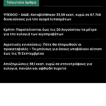
Τελευταία άρθρα
ΥΠΕΘΟΟ – ΑΑΔΕ: Καταβλήθηκαν 33,58 εκατ. ευρώ σε 67.746
δικαιούχους για την αγορά λιπασμάτων
Κρήτη: Παρατείνονται έως τις 20 Αυγούστου τα μέτρα
για την ευλογιά των αιγοπροβάτων
Αγροτικές ενισχύσεις: Πότε θα πληρωθούν οι
προκαταβολές – Το μπόνους για όσους υποβάλουν αίτηση
έως τις 15 Σεπτεμβρίου
Αποζημιώσεις 38,1 εκατ. ευρώ σε κτηνοτρόφους για
ευλογιά, πανώλη και αφθώδη πυρετό
Copyright ©
paragogin.gr
Το περιεχόμενο του ιστοχώρου ανήκει αποκλειστικά στο portal
paragogin.gr εκτός κι αν αναφέρεται άλλη πηγή.
Απαγορεύεται ρητά η αναδημοσίευση, αναπαραγωγή, αντιγραφή ή
παραποίηση του περιεχομένου (κείμενο, πολυμέσα)