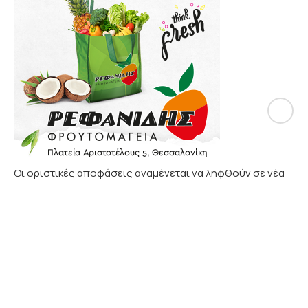
Οι οριστικές αποφάσεις αναμένεται να ληφθούν σε νέα
πανελλαδική σύσκεψη που, εκτός απροόπτου, θα
ανακοινωθεί μέσα στην επόμενη εβδομάδα. Παράλληλα,
τοπικές συναντήσεις αγροτών και εκπροσώπων μπλόκων
προγραμματίζονται ήδη για τις επόμενες ημέρες,
προκειμένου να αποτυπωθεί η διάθεση συμμετοχής και
να καθοριστούν τα επόμενα βήματα.