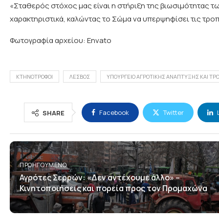
«Σταθερός στόχος μας είναι η στήριξη της βιωσιμότητας τ
χαρακτηριστικά, καλώντας το Σώμα να υπερψηφίσει τις τροπ
Φωτογραφία αρχείου: Envato
ΚΤΗΝΟΤΡΟΦΟΙ
ΛΕΣΒΟΣ
ΥΠΟΥΡΓΕΙΟ ΑΓΡΟΤΙΚΗΣ ΑΝΑΠΤΥΞΗΣ ΚΑΙ ΤΡ
Facebook
Twitter
SHARE
ΠΡΟΗΓΟΎΜΕΝΟ
Αγρότες Σερρών: «Δεν αντέχουμε άλλο» –
Κινητοποιήσεις και πορεία προς τον Προμαχώνα