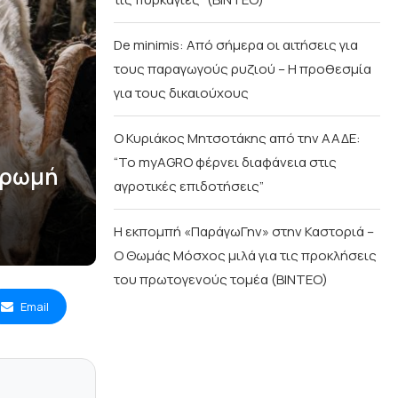
De minimis: Από σήμερα οι αιτήσεις για
τους παραγωγούς ρυζιού – Η προθεσμία
για τους δικαιούχους
Ο Κυριάκος Μητσοτάκης από την ΑΑΔΕ:
“Το myAGRO φέρνει διαφάνεια στις
ηρωμή
αγροτικές επιδοτήσεις”
Η εκπομπή «ΠαράγωΓην» στην Καστοριά –
Ο Θωμάς Μόσχος μιλά για τις προκλήσεις
του πρωτογενούς τομέα (ΒΙΝΤΕΟ)
Email