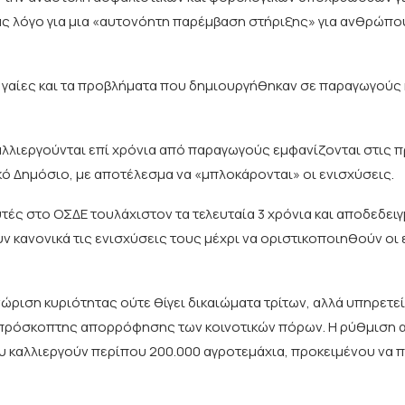
ας λόγο για μια «αυτονόητη παρέμβαση στήριξης» για ανθρώπο
ς γαίες και τα προβλήματα που δημιουργήθηκαν σε παραγωγούς 
αλλιεργούνται επί χρόνια από παραγωγούς εμφανίζονται στις 
κό Δημόσιο, με αποτέλεσμα να «μπλοκάρονται» οι ενισχύσεις.
υτές στο ΟΣΔΕ τουλάχιστον τα τελευταία 3 χρόνια και αποδεδει
 κανονικά τις ενισχύσεις τους μέχρι να οριστικοποιηθούν οι
ώριση κυριότητας ούτε θίγει δικαιώματα τρίτων, αλλά υπηρετε
 απρόσκοπτης απορρόφησης των κοινοτικών πόρων. Η ρύθμιση α
που καλλιεργούν περίπου 200.000 αγροτεμάχια, προκειμένου ν