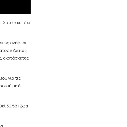
ιλοτική και όχι
Όπως ανέφερε,
ατος εξαιτίας
ς, ακατάσχετες
ου για τις
ησιού με 8
εί 30.581 ζώα
ια