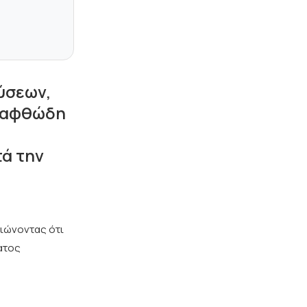
ύσεων,
ν αφθώδη
ά την
ιώνοντας ότι
ματος