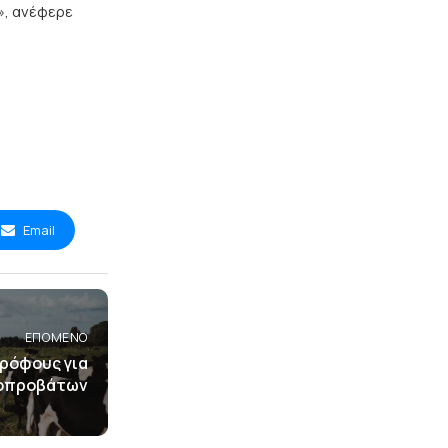
», ανέφερε
Email
ΕΠΌΜΕΝΟ
τρόφους για
γοπροβάτων