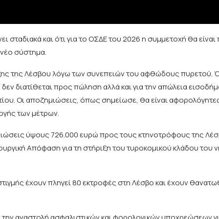
ι σταδιακά και ότι για το ΟΣΔΕ του 2026 η συμμετοχή θα είναι π
 νέο σύστημα.
ιξης της Λέσβου λόγω των συνεπειών του αφθώδους πυρετού. 
δεν διατίθεται προς πώληση αλλά και για την απώλεια εισοδήμ
τίου. Οι αποζημιώσεις, όπως σημείωσε, θα είναι αφορολόγητε
ογής των μέτρων.
μιώσεις ύψους 726.000 ευρώ προς τους κτηνοτρόφους της Λέσβ
ουργική Απόφαση για τη στήριξη του τυροκομικού κλάδου του ν
τιγμής έχουν πληγεί 80 εκτροφές στη Λέσβο και έχουν θανατωθ
ια την αναστολή ασφαλιστικών και φορολογικών υποχρεώσεων γ