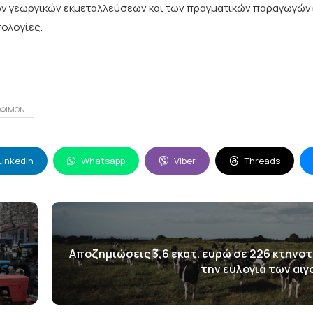
ων γεωργικών εκμεταλλεύσεων και των πραγματικών παραγωγών
ολογίες.
ΟΦΙΜΩΝ
Linkedin
Whatsapp
Viber
Threads
Αποζημιώσεις 3,6 εκατ. ευρώ σε 226 κτηνο
την ευλογιά των αι