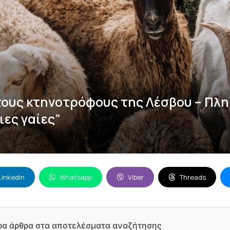
 τους κτηνοτρόφους της Λέσβου – Πλ
ες γαίες”
Linkedin
Whatsapp
Viber
Threads
ρα άρθρα στα αποτελέσματα αναζήτησης