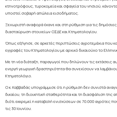
κτηνοτρόφους, τυροκομεία και σφαγεία του νησιού, κάνοντ
υποστεί σοβαρή απώλεια εισοδήματος.
Ξεχωριστή αναφορά έκανε και στη ρύθμιση για τις δημόσιε
διασταύρωση στοιχείων ΟΣΔΕ και Κτηματολογίου.
Όπως εξήγησε, σε αρκετές περιπτώσεις αγροτεμάχια που κ
εγγραφές του Κτηματολογίου με αρχικό δικαιούχο το Ελληνι
Με τη νέα διάταξη, παραγωγοί που δηλώνουν τις εκτάσεις α
ενεργή γεωργική δραστηριότητα θα συνεχίσουν να λαμβάνουν
Κτηματολόγιο.
Ο κ. Καββαδάς υπογράμμισε ότι η ρύθμιση δεν συνιστά αναγν
δικαίου, τη διοικητική σταθερότητα και τη διασφάλιση της
διότι εκκρεμεί η καταβολή ενισχύσεων σε 70.000 αγρότες 
τις 30 Ιουνίου.