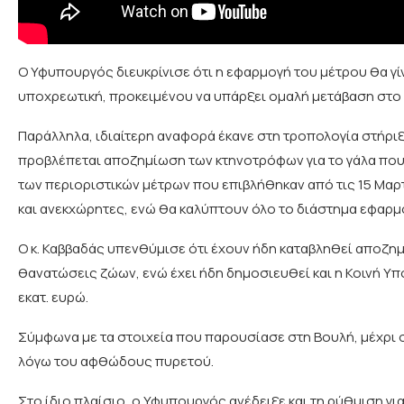
Ο Υφυπουργός διευκρίνισε ότι η εφαρμογή του μέτρου θα γίνε
υποχρεωτική, προκειμένου να υπάρξει ομαλή μετάβαση στο
Παράλληλα, ιδιαίτερη αναφορά έκανε στη τροπολογία στήρ
προβλέπεται αποζημίωση των κτηνοτρόφων για το γάλα που 
των περιοριστικών μέτρων που επιβλήθηκαν από τις 15 Μαρ
και ανεκχώρητες, ενώ θα καλύπτουν όλο το διάστημα εφαρμ
Ο κ. Καββαδάς υπενθύμισε ότι έχουν ήδη καταβληθεί αποζη
θανατώσεις ζώων, ενώ έχει ήδη δημοσιευθεί και η Κοινή Υπ
εκατ. ευρώ.
Σύμφωνα με τα στοιχεία που παρουσίασε στη Βουλή, μέχρι σ
λόγω του αφθώδους πυρετού.
Στο ίδιο πλαίσιο, ο Υφυπουργός ανέδειξε και τη ρύθμιση γ