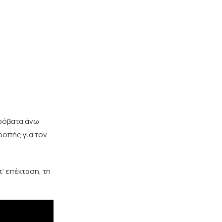
πρόβατα άνω
ροπής για τον
’ επέκταση, τη