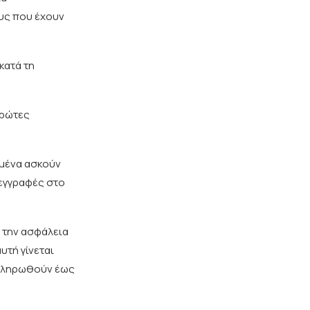
υς που έχουν
κατά τη
πρώτες
γμένα ασκούν
 εγγραφές στο
ί την ασφάλεια
υτή γίνεται
α πληρωθούν έως