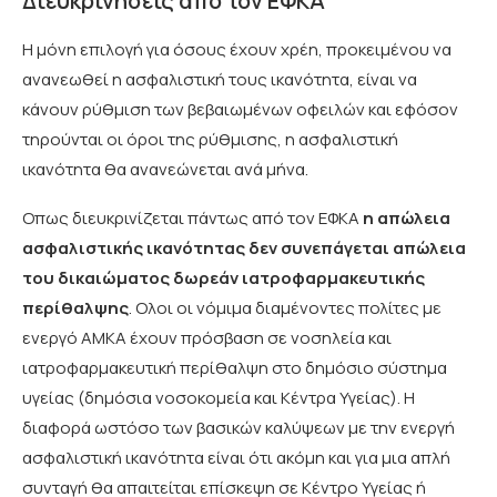
Διευκρινήσεις από τον ΕΦΚΑ
Η μόνη επιλογή για όσους έχουν χρέη, προκειμένου να
ανανεωθεί η ασφαλιστική τους ικανότητα, είναι να
κάνουν ρύθμιση των βεβαιωμένων οφειλών και εφόσον
τηρούνται οι όροι της ρύθμισης, η ασφαλιστική
ικανότητα θα ανανεώνεται ανά μήνα.
Οπως διευκρινίζεται πάντως από τον ΕΦΚΑ
η απώλεια
ασφαλιστικής ικανότητας δεν συνεπάγεται απώλεια
του δικαιώματος δωρεάν ιατροφαρμακευτικής
περίθαλψης
. Ολοι οι νόμιμα διαμένοντες πολίτες με
ενεργό ΑΜΚΑ έχουν πρόσβαση σε νοσηλεία και
ιατροφαρμακευτική περίθαλψη στο δημόσιο σύστημα
υγείας (δημόσια νοσοκομεία και Κέντρα Υγείας). Η
διαφορά ωστόσο των βασικών καλύψεων με την ενεργή
ασφαλιστική ικανότητα είναι ότι ακόμη και για μια απλή
συνταγή θα απαιτείται επίσκεψη σε Κέντρο Υγείας ή