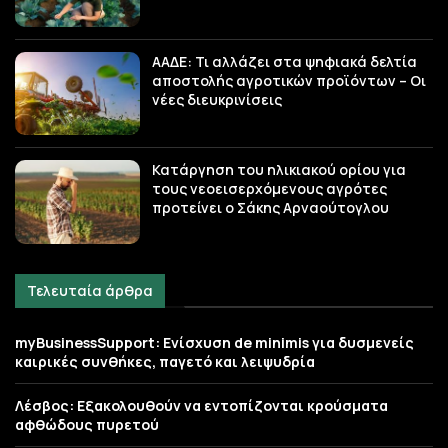
ΑΑΔΕ: Τι αλλάζει στα ψηφιακά δελτία
αποστολής αγροτικών προϊόντων – Οι
νέες διευκρινίσεις
Κατάργηση του ηλικιακού ορίου για
τους νεοεισερχόμενους αγρότες
προτείνει ο Σάκης Αρναούτογλου
Τελευταία άρθρα
myBusinessSupport: Ενίσχυση de minimis για δυσμενείς
καιρικές συνθήκες, παγετό και λειψυδρία
Λέσβος: Εξακολουθούν να εντοπίζονται κρούσματα
αφθώδους πυρετού