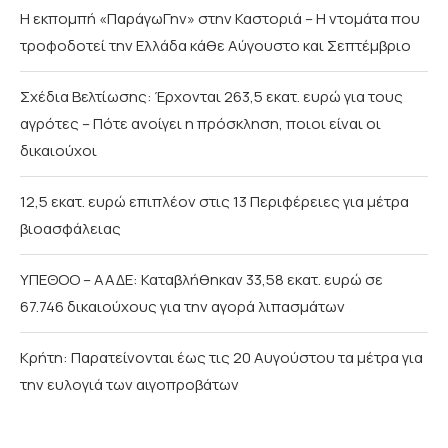
Η εκπομπή «ΠαράγωΓην» στην Καστοριά – Η ντομάτα που
τροφοδοτεί την Ελλάδα κάθε Αύγουστο και Σεπτέμβριο
Σχέδια Βελτίωσης: Έρχονται 263,5 εκατ. ευρώ για τους
αγρότες – Πότε ανοίγει η πρόσκληση, ποιοι είναι οι
δικαιούχοι
12,5 εκατ. ευρώ επιπλέον στις 13 Περιφέρειες για μέτρα
βιοασφάλειας
ΥΠΕΘΟΟ – ΑΑΔΕ: Καταβλήθηκαν 33,58 εκατ. ευρώ σε
67.746 δικαιούχους για την αγορά λιπασμάτων
Κρήτη: Παρατείνονται έως τις 20 Αυγούστου τα μέτρα για
την ευλογιά των αιγοπροβάτων