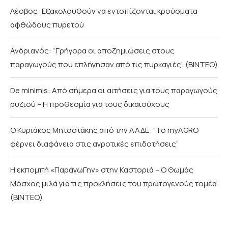
Λέσβος: Εξακολουθούν να εντοπίζονται κρούσματα
αφθώδους πυρετού
Ανδριανός: “Γρήγορα οι αποζημιώσεις στους
παραγωγούς που επλήγησαν από τις πυρκαγιές” (BINTEO)
De minimis: Από σήμερα οι αιτήσεις για τους παραγωγούς
ρυζιού – Η προθεσμία για τους δικαιούχους
Ο Κυριάκος Μητσοτάκης από την ΑΑΔΕ: “Το myAGRO
φέρνει διαφάνεια στις αγροτικές επιδοτήσεις”
Η εκπομπή «ΠαράγωΓην» στην Καστοριά – Ο Θωμάς
Μόσχος μιλά για τις προκλήσεις του πρωτογενούς τομέα
(ΒΙΝΤΕΟ)