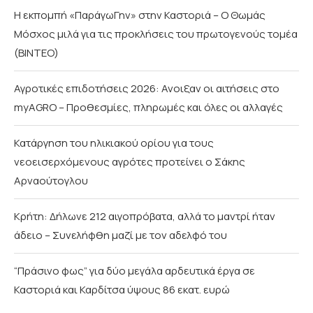
Η εκπομπή «ΠαράγωΓην» στην Καστοριά – Ο Θωμάς
Μόσχος μιλά για τις προκλήσεις του πρωτογενούς τομέα
(ΒΙΝΤΕΟ)
Αγροτικές επιδοτήσεις 2026: Ανοιξαν οι αιτήσεις στο
myAGRO – Προθεσμίες, πληρωμές και όλες οι αλλαγές
Κατάργηση του ηλικιακού ορίου για τους
νεοεισερχόμενους αγρότες προτείνει ο Σάκης
Αρναούτογλου
Κρήτη: Δήλωνε 212 αιγοπρόβατα, αλλά το μαντρί ήταν
άδειο – Συνελήφθη μαζί με τον αδελφό του
“Πράσινο φως” για δύο μεγάλα αρδευτικά έργα σε
Καστοριά και Καρδίτσα ύψους 86 εκατ. ευρώ