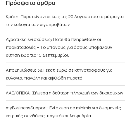
Πρόσφατα άρθρα
Κρήτη: Παρατείνονται έως τις 20 Αυγούστου τα μέτρα για
την ευλογιά των αιγοπροβάτων
Αγροτικές ενισχύσεις: Πότε θα πληρωθούν οι
προκαταβολές – Το μπόνους για όσους υποβάλουν
αίτηση έως τις 15 Σεπτεμβρίου
Αποζημιώσεις 38,1 εκατ. ευρώ σε κτηνοτρόφους για
ευλογιά, πανώλη και αφθώδη πυρετό
ΛΑΕ/ΟΠΕΚΑ: Σήμερα η δεύτερη πληρωμή των δικαιούχων
myBusinessSupport: Ενίσχυση de minimis για δυσμενείς
καιρικές συνθήκες, παγετό και λειψυδρία