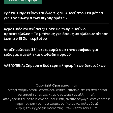
Κρήτη: Παρατείνονται έως τις 20 Αυγούστου τα μέτρα
για την ευλογιά των αιγοπροβάτων
Αγροτικές ενισχύσεις: Πότε θα πληρωθούν οι
προκαταβολές – Το μπόνους για όσους υποβάλουν αίτηση
έως τις 15 Σεπτεμβρίου
Αποζημιώσεις 38,1 εκατ. ευρώ σε κτηνοτρόφους για
ευλογιά, πανώλη και αφθώδη πυρετό
ΛΑΕ/ΟΠΕΚΑ: Σήμερα η δεύτερη πληρωμή των δικαιούχων
Copyright ©
paragogin.gr
Το περιεχόμενο του ιστοχώρου ανήκει αποκλειστικά στο portal
paragogin.gr εκτός κι αν αναφέρεται άλλη πηγή.
Απαγορεύεται ρητά η αναδημοσίευση, αναπαραγωγή, αντιγραφή ή
παραποίηση του περιεχομένου (κείμενο, πολυμέσα)
χωρίς την έγγραφη άδεια της Life-Events Κοιν.Σ.Επ.