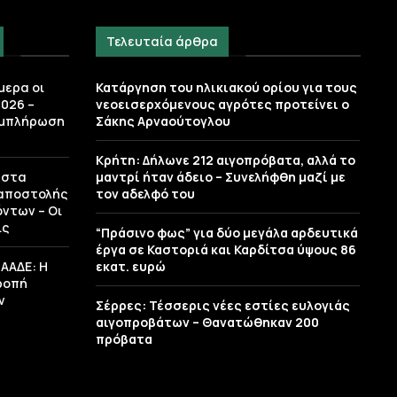
Τελευταία άρθρα
μερα οι
Κατάργηση του ηλικιακού ορίου για τους
026 –
νεοεισερχόμενους αγρότες προτείνει ο
υμπλήρωση
Σάκης Αρναούτογλου
Κρήτη: Δήλωνε 212 αιγοπρόβατα, αλλά το
 στα
μαντρί ήταν άδειο – Συνελήφθη μαζί με
 αποστολής
τον αδελφό του
ντων – Οι
ις
“Πράσινο φως” για δύο μεγάλα αρδευτικά
έργα σε Καστοριά και Καρδίτσα ύψους 86
 ΑΑΔΕ: H
εκατ. ευρώ
ροπή
ν
Σέρρες: Τέσσερις νέες εστίες ευλογιάς
αιγοπροβάτων – Θανατώθηκαν 200
πρόβατα