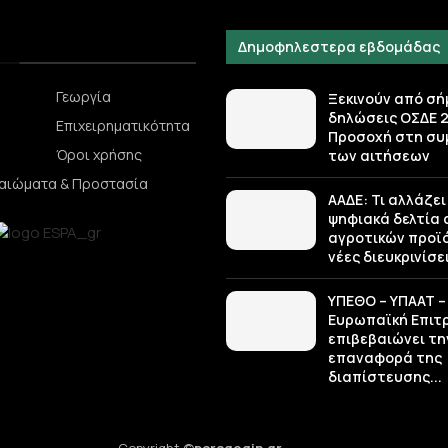
Δημοφηλεστερα εβδομάδας
Γεωργία
Ξεκινούν από σή
δηλώσεις ΟΣΔΕ 2
Επιχειρηματικότητα
Προσοχή στη σ
Όροι χρήσης
των αιτήσεων
καιώματα & Προστασία
ΑΑΔΕ: Τι αλλάζει
ψηφιακά δελτία
αγροτικών προϊό
νέες διευκρινίσε
ΥΠΕΘΟ – ΥΠΑΑΤ –
Ευρωπαϊκή Επιτ
επιβεβαιώνει τη
επαναφορά της
διαπίστευσης...