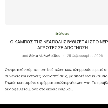
Ειδήσεις
Ο ΚΆΜΠΟΣ ΤΗΣ ΝΕΆΠΟΛΗΣ ΒΥΘΊΖΕΤΑΙ ΣΤΟ ΝΕΡ
ΑΓΡΌΤΕΣ ΣΕ ΑΠΌΓΝΩΣΗ
από
Θένια Μυλωθρίδου
25 Φεβρουαρίου 2026
Ο αγροτικός κάμπος της Νεάπολης έχει πλημμυρίσει μετά α
συνεχείς και έντονες βροχοπτώσεις, με αποτέλεσμα να υπ
ζημιές εκτεταμένα στρέμματα καλλιεργήσιμης γης. Το πρόβ
δεν οφείλεται μόνο στα ακραία καιρικά …