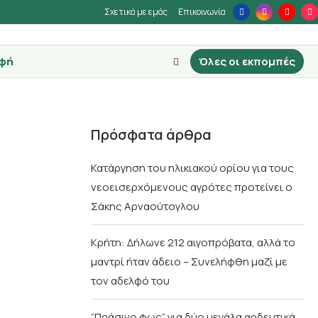
Σχετικά με εμάς
Επικοινωνία
φή
Όλες οι εκπομπές
Πρόσφατα άρθρα
Κατάργηση του ηλικιακού ορίου για τους
νεοεισερχόμενους αγρότες προτείνει ο
Σάκης Αρναούτογλου
Κρήτη: Δήλωνε 212 αιγοπρόβατα, αλλά το
μαντρί ήταν άδειο – Συνελήφθη μαζί με
τον αδελφό του
“Πράσινο φως” για δύο μεγάλα αρδευτικά