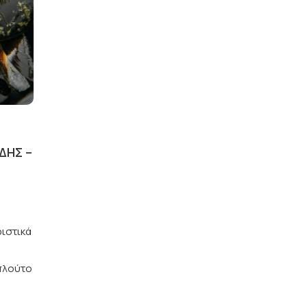
ΔΉΣ –
ριστικά
 πλούτο