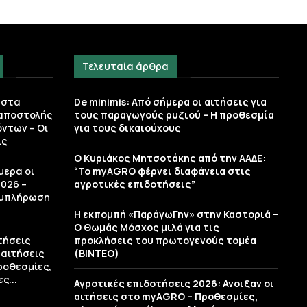
Τελευταία άρθρα
 στα
De minimis: Από σήμερα οι αιτήσεις για
 αποστολής
τους παραγωγούς ρυζιού – Η προθεσμία
ντων – Οι
για τους δικαιούχους
ις
Ο Κυριάκος Μητσοτάκης από την ΑΑΔΕ:
μερα οι
“Το myAGRO φέρνει διαφάνεια στις
026 –
αγροτικές επιδοτήσεις”
υμπλήρωση
Η εκπομπή «ΠαράγωΓην» στην Καστοριά –
Ο Θωμάς Μόσχος μιλά για τις
τήσεις
προκλήσεις του πρωτογενούς τομέα
 αιτήσεις
(ΒΙΝΤΕΟ)
ροθεσμίες,
ς...
Αγροτικές επιδοτήσεις 2026: Ανοιξαν οι
αιτήσεις στο myAGRO – Προθεσμίες,