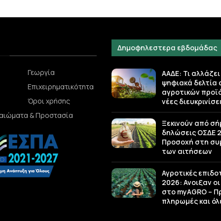
Δημοφηλεστερα εβδομάδας
Γεωργία
ΑΑΔΕ: Τι αλλάζει
ψηφιακά δελτία
Επιχειρηματικότητα
αγροτικών προϊό
Όροι χρήσης
νέες διευκρινίσε
καιώματα & Προστασία
Ξεκινούν από σή
δηλώσεις ΟΣΔΕ 2
Προσοχή στη σ
των αιτήσεων
Αγροτικές επιδο
2026: Ανοιξαν οι
στο myAGRO – Π
πληρωμές και όλε