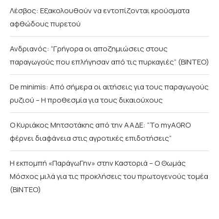
Λέσβος: Εξακολουθούν να εντοπίζονται κρούσματα
αφθώδους πυρετού
Ανδριανός: “Γρήγορα οι αποζημιώσεις στους
παραγωγούς που επλήγησαν από τις πυρκαγιές” (BINTEO)
De minimis: Από σήμερα οι αιτήσεις για τους παραγωγούς
ρυζιού – Η προθεσμία για τους δικαιούχους
Ο Κυριάκος Μητσοτάκης από την ΑΑΔΕ: “Το myAGRO
φέρνει διαφάνεια στις αγροτικές επιδοτήσεις”
Η εκπομπή «ΠαράγωΓην» στην Καστοριά – Ο Θωμάς
Μόσχος μιλά για τις προκλήσεις του πρωτογενούς τομέα
(ΒΙΝΤΕΟ)