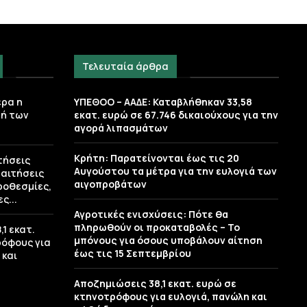
Τελευταία άρθρα
ερα η
ΥΠΕΘΟΟ – ΑΑΔΕ: Καταβλήθηκαν 33,58
ή των
εκατ. ευρώ σε 67.746 δικαιούχους για την
αγορά λιπασμάτων
Κρήτη: Παρατείνονται έως τις 20
τήσεις
Αυγούστου τα μέτρα για την ευλογιά των
 αιτήσεις
αιγοπροβάτων
ροθεσμίες,
ς...
Αγροτικές ενισχύσεις: Πότε θα
πληρωθούν οι προκαταβολές – Το
1 εκατ.
μπόνους για όσους υποβάλουν αίτηση
ρόφους για
έως τις 15 Σεπτεμβρίου
 και
Αποζημιώσεις 38,1 εκατ. ευρώ σε
κτηνοτρόφους για ευλογιά, πανώλη και