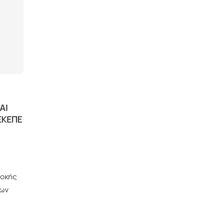
ΑΙ
ΕΚΕΠΕ
λοκής
των