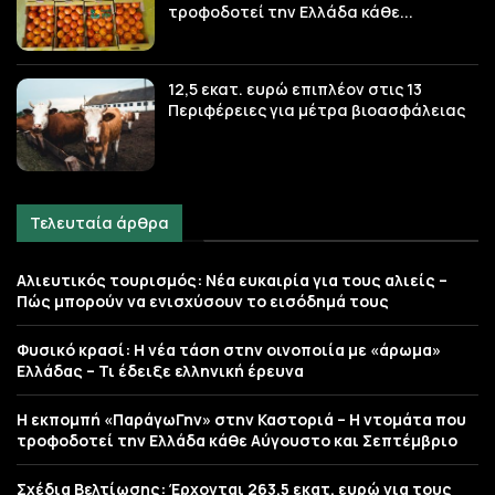
τροφοδοτεί την Ελλάδα κάθε...
12,5 εκατ. ευρώ επιπλέον στις 13
Περιφέρειες για μέτρα βιοασφάλειας
Τελευταία άρθρα
Αλιευτικός τουρισμός: Νέα ευκαιρία για τους αλιείς –
Πώς μπορούν να ενισχύσουν το εισόδημά τους
Φυσικό κρασί: Η νέα τάση στην οινοποιία με «άρωμα»
Ελλάδας – Τι έδειξε ελληνική έρευνα
Η εκπομπή «ΠαράγωΓην» στην Καστοριά – Η ντομάτα που
τροφοδοτεί την Ελλάδα κάθε Αύγουστο και Σεπτέμβριο
Σχέδια Βελτίωσης: Έρχονται 263,5 εκατ. ευρώ για τους