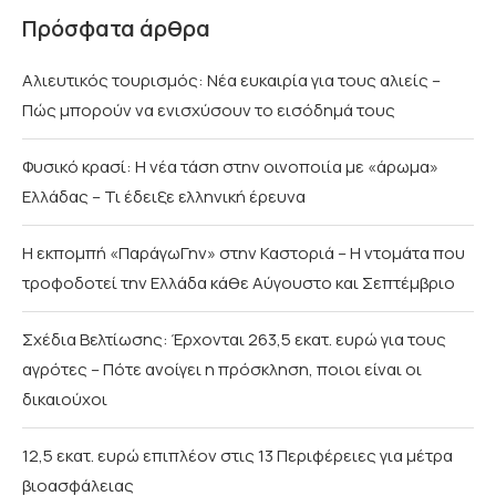
Πρόσφατα άρθρα
Αλιευτικός τουρισμός: Νέα ευκαιρία για τους αλιείς –
Πώς μπορούν να ενισχύσουν το εισόδημά τους
Φυσικό κρασί: Η νέα τάση στην οινοποιία με «άρωμα»
Ελλάδας – Τι έδειξε ελληνική έρευνα
Η εκπομπή «ΠαράγωΓην» στην Καστοριά – Η ντομάτα που
τροφοδοτεί την Ελλάδα κάθε Αύγουστο και Σεπτέμβριο
Σχέδια Βελτίωσης: Έρχονται 263,5 εκατ. ευρώ για τους
αγρότες – Πότε ανοίγει η πρόσκληση, ποιοι είναι οι
δικαιούχοι
12,5 εκατ. ευρώ επιπλέον στις 13 Περιφέρειες για μέτρα
βιοασφάλειας