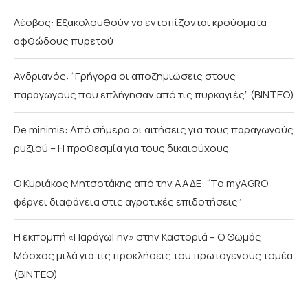
Λέσβος: Εξακολουθούν να εντοπίζονται κρούσματα
αφθώδους πυρετού
Ανδριανός: “Γρήγορα οι αποζημιώσεις στους
παραγωγούς που επλήγησαν από τις πυρκαγιές” (BINTEO)
De minimis: Από σήμερα οι αιτήσεις για τους παραγωγούς
ρυζιού – Η προθεσμία για τους δικαιούχους
Ο Κυριάκος Μητσοτάκης από την ΑΑΔΕ: “Το myAGRO
φέρνει διαφάνεια στις αγροτικές επιδοτήσεις”
Η εκπομπή «ΠαράγωΓην» στην Καστοριά – Ο Θωμάς
Μόσχος μιλά για τις προκλήσεις του πρωτογενούς τομέα
(ΒΙΝΤΕΟ)