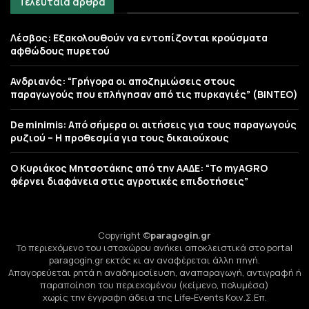
Τελευταία άρθρα
Λέσβος: Εξακολουθούν να εντοπίζονται κρούσματα
αφθώδους πυρετού
Ανδριανός: “Γρήγορα οι αποζημιώσεις στους
παραγωγούς που επλήγησαν από τις πυρκαγιές” (BINTEO)
De minimis: Από σήμερα οι αιτήσεις για τους παραγωγούς
ρυζιού – Η προθεσμία για τους δικαιούχους
Ο Κυριάκος Μητσοτάκης από την ΑΑΔΕ: “Το myAGRO
φέρνει διαφάνεια στις αγροτικές επιδοτήσεις”
Copyright ©
paragogin.gr
Το περιεχόμενο του ιστοχώρου ανήκει αποκλειστικά στο portal
paragogin.gr εκτός κι αν αναφέρεται άλλη πηγή.
Απαγορεύεται ρητά η αναδημοσίευση, αναπαραγωγή, αντιγραφή ή
παραποίηση του περιεχομένου (κείμενο, πολυμέσα)
χωρίς την έγγραφη άδεια της Life-Events Κοιν.Σ.Επ.