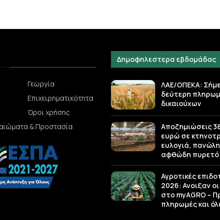
Δημοφηλεστερα εβδομάδας
Γεωργία
ΛΑΕ/ΟΠΕΚΑ: Σήμ
δεύτερη πληρωμ
Επιχειρηματικότητα
δικαιούχων
Όροι χρήσης
Αποζημιώσεις 38,
καιώματα & Προστασία
ευρώ σε κτηνοτ
ευλογιά, πανώλη
αφθώδη πυρετό
Αγροτικές επιδο
2026: Ανοιξαν οι
στο myAGRO – Π
πληρωμές και όλε