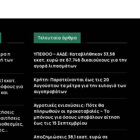
Τελευταία άρθρα
ερα η
ΥΠΕΘΟΟ – ΑΑΔΕ: Καταβλήθηκαν 33,58
ή των
εκατ. ευρώ σε 67.746 δικαιούχους για την
αγορά λιπασμάτων
Κρήτη: Παρατείνονται έως τις 20
1 εκατ.
Αυγούστου τα μέτρα για την ευλογιά των
ρόφους για
αιγοπροβάτων
 και
Αγροτικές ενισχύσεις: Πότε θα
πληρωθούν οι προκαταβολές – Το
τήσεις
μπόνους για όσους υποβάλουν αίτηση
 αιτήσεις
έως τις 15 Σεπτεμβρίου
ροθεσμίες,
ς...
Αποζημιώσεις 38,1 εκατ. ευρώ σε