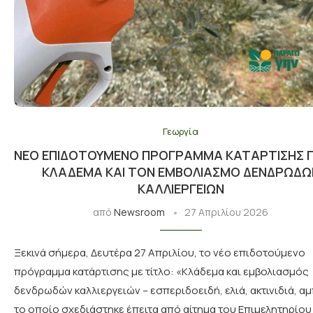
Γεωργία
ΝΈΟ ΕΠΙΔΟΤΟΎΜΕΝΟ ΠΡΌΓΡΑΜΜΑ ΚΑΤΆΡΤΙΣΗΣ Γ
ΚΛΆΔΕΜΑ ΚΑΙ ΤΟΝ ΕΜΒΟΛΙΑΣΜΌ ΔΕΝΔΡΩΔΏ
ΚΑΛΛΙΕΡΓΕΙΏΝ
από
Newsroom
27 Απριλίου 2026
Ξεκινά σήμερα, Δευτέρα 27 Απριλίου, το νέο επιδοτούμενο
πρόγραμμα κατάρτισης με τίτλο: «Κλάδεμα και εμβολιασμός
δενδρωδών καλλιεργειών – εσπεριδοειδή, ελιά, ακτινιδιά, αμ
το οποίο σχεδιάστηκε έπειτα από αίτημα του Επιμελητηρίου