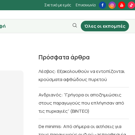
Σχετικά με εμάς
Επικοινωνία
φή
Όλες οι εκπομπές
Πρόσφατα άρθρα
Λέσβος: Εξακολουθούν να εντοπίζονται
κρούσματα αφθώδους πυρετού
Ανδριανός: “Γρήγορα οι αποζημιώσεις
στους παραγωγούς που επλήγησαν από
τις πυρκαγιές” (BINTEO)
De minimis: Από σήμερα οι αιτήσεις για
τους παραγωγούς ρυζιού – Η προθεσμία