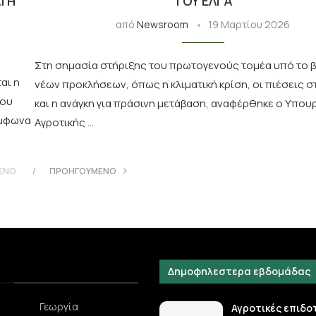
Ι Η
ΤΟΥ ΕΛΓΑ
από
Newsroom
19 Μαρτίου 2026
Στη σημασία στήριξης του πρωτογενούς τομέα υπό το 
αι η
νέων προκλήσεων, όπως η κλιματική κρίση, οι πιέσεις σ
που
και η ανάγκη για πράσινη μετάβαση, αναφέρθηκε ο Υπου
ύμφωνα
Αγροτικής …
ΕΝΟ
ΠΡΟΗΓΟΎΜΕΝΟ
Δημοφηλεστερα εβδομάδας
Γεωργία
Αγροτικές επιδο