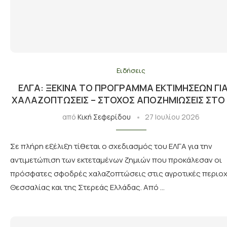
Ειδήσεις
ΕΛΓΑ: ΞΕΚΙΝΆ ΤΟ ΠΡΌΓΡΑΜΜΑ ΕΚΤΙΜΉΣΕΩΝ ΓΙΑ
ΧΑΛΑΖΟΠΤΏΣΕΙΣ – ΣΤΌΧΟΣ ΑΠΟΖΗΜΙΏΣΕΙΣ ΣΤΟ
από
Κική Σεφερίδου
27 Ιουλίου 2026
Σε πλήρη εξέλιξη τίθεται ο σχεδιασμός του ΕΛΓΑ για την
αντιμετώπιση των εκτεταμένων ζημιών που προκάλεσαν οι
πρόσφατες σφοδρές χαλαζοπτώσεις στις αγροτικές περιοχ
Θεσσαλίας και της Στερεάς Ελλάδας. Από …