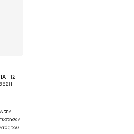
ΙΑ ΤΙΣ
ΌΘΕΣΗ
Α την
υπέστησαν
εντός του