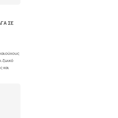
ΛΓΑ ΣΕ
ικαιούχους
ι ζωικό
ς και