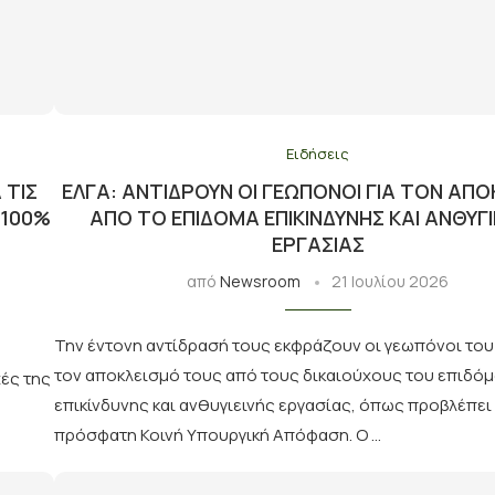
Ειδήσεις
 ΤΙΣ
ΕΛΓΑ: ΑΝΤΙΔΡΟΎΝ ΟΙ ΓΕΩΠΌΝΟΙ ΓΙΑ ΤΟΝ ΑΠ
 100%
ΑΠΌ ΤΟ ΕΠΊΔΟΜΑ ΕΠΙΚΊΝΔΥΝΗΣ ΚΑΙ ΑΝΘΥΓΙ
ΕΡΓΑΣΊΑΣ
από
Newsroom
21 Ιουλίου 2026
Την έντονη αντίδρασή τους εκφράζουν οι γεωπόνοι του
τον αποκλεισμό τους από τους δικαιούχους του επιδό
ές της
επικίνδυνης και ανθυγιεινής εργασίας, όπως προβλέπει
πρόσφατη Κοινή Υπουργική Απόφαση. Ο …