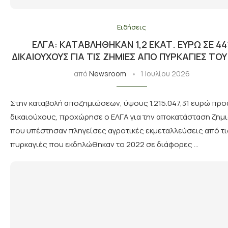
Ειδήσεις
ΕΛΓΑ: ΚΑΤΑΒΛΉΘΗΚΑΝ 1,2 ΕΚΑΤ. ΕΥΡΏ ΣΕ 44
ΔΙΚΑΙΟΎΧΟΥΣ ΓΙΑ ΤΙΣ ΖΗΜΙΈΣ ΑΠΌ ΠΥΡΚΑΓΙΈΣ ΤΟΥ
από
Newsroom
1 Ιουλίου 2026
Στην καταβολή αποζημιώσεων, ύψους 1.215.047,31 ευρώ προ
δικαιούχους, προχώρησε ο ΕΛΓΑ για την αποκατάσταση ζημ
που υπέστησαν πληγείσες αγροτικές εκμεταλλεύσεις από τι
πυρκαγιές που εκδηλώθηκαν το 2022 σε διάφορες …