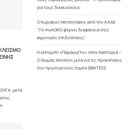
για τους δικαιούχους
Ο Κυριάκος Μητσοτάκης από την ΑΑΔΕ:
“Το myAGRO φέρνει διαφάνεια στις
αγροτικές επιδοτήσεις”
ΟΚΛΕΙΣΜΌ
Η εκπομπή «ΠαράγωΓην» στην Καστοριά –
ΕΙΝΉΣ
Ο Θωμάς Μόσχος μιλά για τις προκλήσεις
του πρωτογενούς τομέα (ΒΙΝΤΕΟ)
 ΕΛΓΑ, μετά
ματος
 η