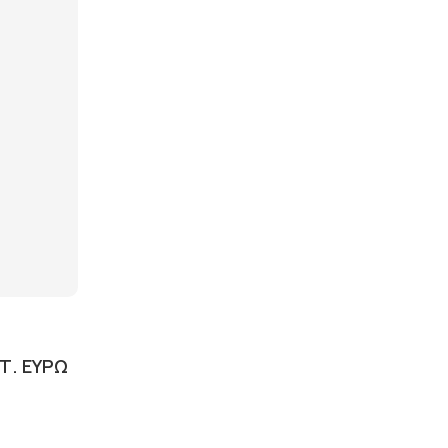
Τ. ΕΥΡΏ