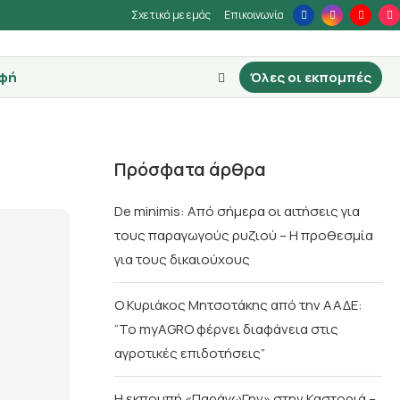
Σχετικά με εμάς
Επικοινωνία
φή
Όλες οι εκπομπές
Πρόσφατα άρθρα
De minimis: Από σήμερα οι αιτήσεις για
τους παραγωγούς ρυζιού – Η προθεσμία
για τους δικαιούχους
Ο Κυριάκος Μητσοτάκης από την ΑΑΔΕ:
“Το myAGRO φέρνει διαφάνεια στις
αγροτικές επιδοτήσεις”
Η εκπομπή «ΠαράγωΓην» στην Καστοριά –