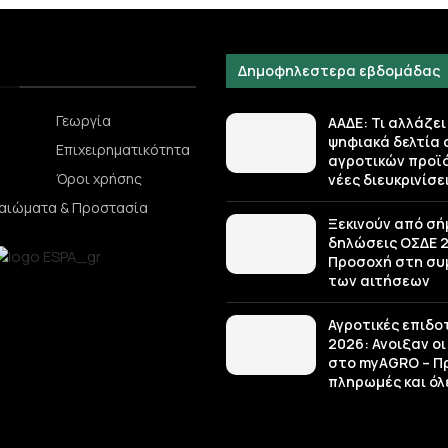
Δημοφηλεστερα εβδομάδας
Γεωργία
ΑΑΔΕ: Τι αλλάζει
ψηφιακά δελτία
Επιχειρηματικότητα
αγροτικών προϊό
Όροι χρήσης
νέες διευκρινίσε
καιώματα & Προστασία
Ξεκινούν από σή
δηλώσεις ΟΣΔΕ 2
Προσοχή στη σ
των αιτήσεων
Αγροτικές επιδο
2026: Ανοιξαν οι
στο myAGRO – Π
πληρωμές και όλε