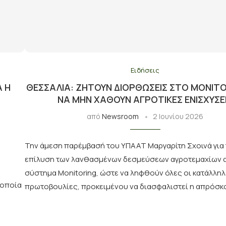
Ειδήσεις
Α Η
ΘΕΣΣΑΛΊΑ: ΖΗΤΟΎΝ ΔΙΟΡΘΏΣΕΙΣ ΣΤΟ MONITO
Ή
ΝΑ ΜΗΝ ΧΑΘΟΎΝ ΑΓΡΟΤΙΚΈΣ ΕΝΙΣΧΎΣΕ
από
Newsroom
2 Ιουνίου 2026
Την άμεση παρέμβασή του ΥΠΑΑΤ Μαργαρίτη Σχοινά για 
επίλυση των λανθασμένων δεσμεύσεων αγροτεμαχίων 
σύστημα Monitoring, ώστε να ληφθούν όλες οι κατάλλη
 οποία
πρωτοβουλίες, προκειμένου να διασφαλιστεί η απρόσκ