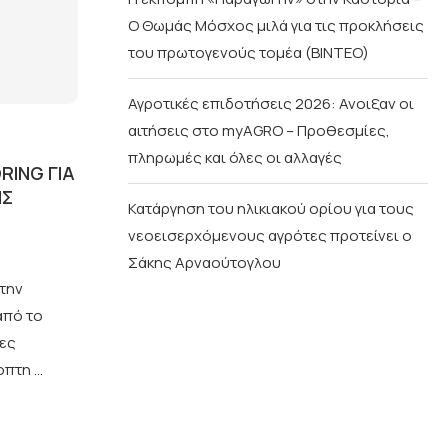
Ο Θωμάς Μόσχος μιλά για τις προκλήσεις
του πρωτογενούς τομέα (ΒΙΝΤΕΟ)
Αγροτικές επιδοτήσεις 2026: Ανοιξαν οι
αιτήσεις στο myAGRO – Προθεσμίες,
πληρωμές και όλες οι αλλαγές
RING ΓΙΑ
ΙΣ
Κατάργηση του ηλικιακού ορίου για τους
νεοεισερχόμενους αγρότες προτείνει ο
Σάκης Αρναούτογλου
την
από το
λες
οπτη …