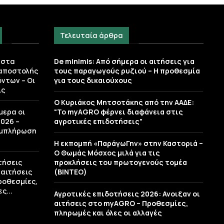
Τελευταία άρθρα
 στα
De minimis: Από σήμερα οι αιτήσεις για
 αποστολής
τους παραγωγούς ρυζιού – Η προθεσμία
ντων – Οι
για τους δικαιούχους
ις
Ο Κυριάκος Μητσοτάκης από την ΑΑΔΕ:
μερα οι
“Το myAGRO φέρνει διαφάνεια στις
026 –
αγροτικές επιδοτήσεις”
υμπλήρωση
Η εκπομπή «ΠαράγωΓην» στην Καστοριά –
Ο Θωμάς Μόσχος μιλά για τις
τήσεις
προκλήσεις του πρωτογενούς τομέα
 αιτήσεις
(ΒΙΝΤΕΟ)
ροθεσμίες,
ς...
Αγροτικές επιδοτήσεις 2026: Ανοιξαν οι
αιτήσεις στο myAGRO – Προθεσμίες,
πληρωμές και όλες οι αλλαγές