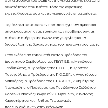
στη λειτουργία του ΟΣΔΕ και της γενικευμένης έλλειψης
ρευστότητας που πλήττει τόσο τις αγροτικές
εκμεταλλεύσεις όσο και τις γεωπονικές επιχειρήσεις.
Παράλληλα, κατατέθηκαν προτάσεις για την άμεση και
αποτελεσματική αντιμετώπιση των προβλημάτων, με
στόχο τη στήριξη της ελληνικής γεωργίας και τη
διασφάλιση της βιωσιμότητας του πρωτογενούς τομέα.
Στην εκδήλωση τοποθετήθηκαν ο Πρόεδρος του
Διοικητικού Συμβουλίου του ΓΕΩΤ.Ε.Ε., κ. Μενέλαος
Γαρδικιώτης, ο Πρόεδρος της Π.Ο.Σ.Γ., κ. Χρήστος
Παναγούλης, ο Πρόεδρος της Π.Ο.Σ.Ε.Γ., κ. Αναστάσιος
Μπινιάρης, ο Πρόεδρος της Π.Ε.Φ.Α.Σ.Υ., κ. Δημήτριος
Ντογκούλης, ο Πρόεδρος του Πανελλήνιου Συλλόγου
Φορέων Παροχής Γεωργικών Συμβουλών, κ. Ιωάννης
Καραστέργιος και πλήθος Γεωτεχνικών
παρευρισκόμενων στην εκδήλωση.