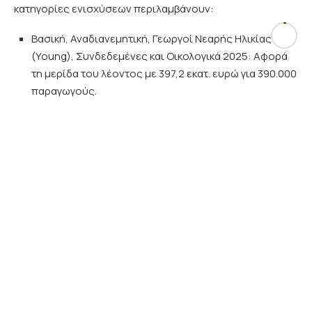
Οικολογικά Σχήματα και Συνδεδεμένες
: 295,551
εκατ. σε 160.000 δικαιούχους
Εκκρεμότητες
2018
: 1,5 εκατ. σε 1.000 δικαιούχους
Σύνολο
: 297.051 εκατ. σε 161.000 δικαιούχους.
Για τον Ιούνιο του 2026, η ΑΑΔΕ έχει προγραμματίσει
συνολικές πληρωμές ύψους 509,5 εκατ. ευρώ, οι οποίες
αφορούν κατ’ εκτίμηση 477.890 δικαιούχους. Οι βασικές
κατηγορίες ενισχύσεων περιλαμβάνουν:
Βασική, Αναδιανεμητική, Γεωργοί Νεαρής Ηλικίας
(Young), Συνδεδεμένες και Οικολογικά 2025: Αφορά
τη μερίδα του λέοντος με 397,2 εκατ. ευρώ για 390.000
παραγωγούς.
Εξισωτική, Σπάνιες Φυλές (Αυτόχθονες) και
Βιολογικά 2025: Προβλέπεται ποσό 68,5 εκατ. ευρώ
για 26.305 δικαιούχους.