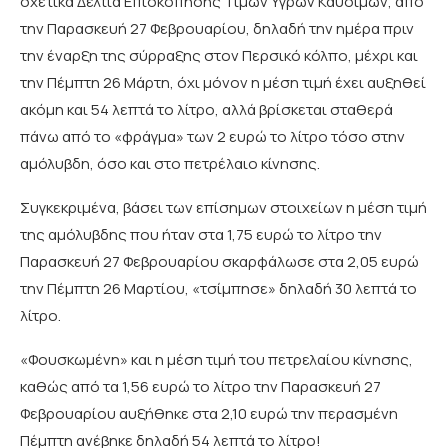
σχετικά Δελτία Επισκόπησης Τιμών Υγρών Καυσίμων, από
την Παρασκευή 27 Φεβρουαρίου, δηλαδή την ημέρα πριν
την έναρξη της σύρραξης στον Περσικό κόλπο, μέχρι και
την Πέμπτη 26 Μάρτη, όχι μόνον η μέση τιμή έχει αυξηθεί
ακόμη και 54 λεπτά το λίτρο, αλλά βρίσκεται σταθερά
πάνω από το «φράγμα» των 2 ευρώ το λίτρο τόσο στην
αμόλυβδη, όσο και στο πετρέλαιο κίνησης.
Συγκεκριμένα, βάσει των επίσημων στοιχείων η μέση τιμή
της αμόλυβδης που ήταν στα 1,75 ευρώ το λίτρο την
Παρασκευή 27 Φεβρουαρίου σκαρφάλωσε στα 2,05 ευρώ
την Πέμπτη 26 Μαρτίου, «τσίμπησε» δηλαδή 30 λεπτά το
λίτρο.
«Φουσκωμένη» και η μέση τιμή του πετρελαίου κίνησης,
καθώς από τα 1,56 ευρώ το λίτρο την Παρασκευή 27
Φεβρουαρίου αυξήθηκε στα 2,10 ευρώ την περασμένη
Πέμπτη ανέβηκε δηλαδή 54 λεπτά το λίτρο!