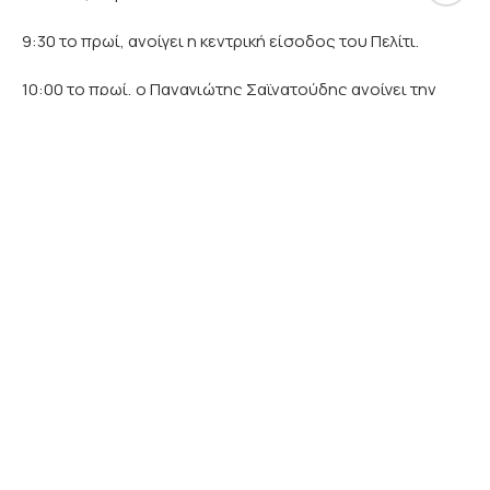
9:30 το πρωί, ανοίγει η κεντρική είσοδος του Πελίτι.
10:00 το πρωί, ο Παναγιώτης Σαϊνατούδης ανοίγει την
πόρτα για τη διανομή των παραδοσιακών σπόρων και
κάνει την έναρξη της 26ης Γιορτής Σπόρων του Πελίτι. Η
διανομή των σπόρων γίνεται με κουπόνια που
διανέμονται δωρεάν στην είσοδο, κάθε κουπόνι
αντιστοιχεί σε ένα φακελάκι σπόρων. Κάθε επισκέπτης
παίρνει 4 κουπόνια δηλαδή 4 φακελάκια σπόρων. Η
διανομή των παραδοσιακών σπόρων διαρκεί από τις 10
το πρωί ως τις 2 το μεσημέρι.
Ομιλίες στην κεντρική σκηνή.