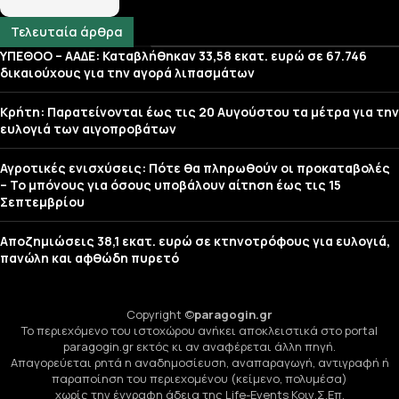
Τελευταία άρθρα
ΥΠΕΘΟΟ – ΑΑΔΕ: Καταβλήθηκαν 33,58 εκατ. ευρώ σε 67.746
δικαιούχους για την αγορά λιπασμάτων
Κρήτη: Παρατείνονται έως τις 20 Αυγούστου τα μέτρα για την
ευλογιά των αιγοπροβάτων
Αγροτικές ενισχύσεις: Πότε θα πληρωθούν οι προκαταβολές
– Το μπόνους για όσους υποβάλουν αίτηση έως τις 15
Σεπτεμβρίου
Αποζημιώσεις 38,1 εκατ. ευρώ σε κτηνοτρόφους για ευλογιά,
πανώλη και αφθώδη πυρετό
Copyright ©
paragogin.gr
Το περιεχόμενο του ιστοχώρου ανήκει αποκλειστικά στο portal
paragogin.gr εκτός κι αν αναφέρεται άλλη πηγή.
Απαγορεύεται ρητά η αναδημοσίευση, αναπαραγωγή, αντιγραφή ή
παραποίηση του περιεχομένου (κείμενο, πολυμέσα)
χωρίς την έγγραφη άδεια της Life-Events Κοιν.Σ.Επ.