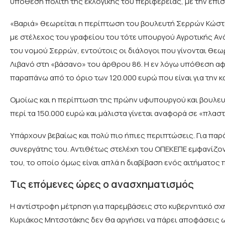
υπόθεση πολίτη της εκλογικής του περιφέρειας, με την επι
«Βαριά» θεωρείται η περίπτωση του βουλευτή Σερρών Κώστα 
με στέλεχος του γραφείου του τότε υπουργού Αγροτικής Α
του νομού Σερρών, εντούτοις οι διάλογοι που γίνονται θεωρ
Λιβανό στη «βάσανο» του άρθρου 86. Η εν λόγω υπόθεση αφ
παραπάνω από το όριο των 120.000 ευρώ που είναι για την κ
Ομοίως και η περίπτωση της πρώην υφυπουργού και βουλευ
περί τα 150.000 ευρώ και μάλιστα γίνεται αναφορά σε «πλα
Υπάρχουν βεβαίως και πολύ πιο ήπιες περιπτώσεις. Για παρά
συνεργάτης του. Αντιθέτως στελέχη του ΟΠΕΚΕΠΕ εμφανίζον
του, το οποίο όμως είναι απλά η διαβίβαση ενός αιτήματος
Τις επόμενες ώρες ο ανασχηματισμός
Η αντίστροφη μέτρηση για παρεμβάσεις στο κυβερνητικό σχήμ
Κυριάκος Μητσοτάκης δεν θα αργήσει να πάρει αποφάσεις 