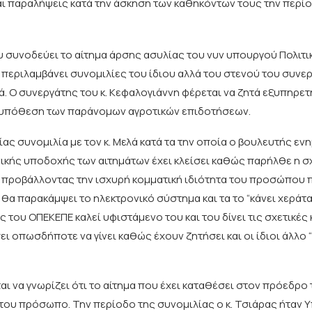
και παραλήψεις κατά την άσκηση των καθηκόντων τους την περί
 συνοδεύει το αίτημα άρσης ασυλίας του νυν υπουργού Πολιτι
 περιλαμβάνει συνομιλίες του ίδιου αλλά του στενού του συνε
. Ο συνεργάτης του κ. Κεφαλογιάννη φέρεται να ζητά εξυπηρετ
 υπόθεση των παράνομων αγροτικών επιδοτήσεων.
ας συνομιλία με τον κ. Μελά κατά τα την οποία ο βουλευτής εν
ικής υποδοχής των αιτημάτων έχει κλείσει καθώς παρήλθε η σ
 προβάλλοντας την ισχυρή κομματική ιδιότητα του προσώπου 
ι θα παρακάμψει το ηλεκτρονικό σύστημα και τα το “κάνει χεράτα”
ς του ΟΠΕΚΕΠΕ καλεί υφιστάμενο του και του δίνει τις σχετικέ
ι οπωσδήποτε να γίνει καθώς έχουν ζητήσει και οι ίδιοι άλλο
αι να γνωρίζει ότι το αίτημα που έχει καταθέσει στον πρόεδρ
 του πρόσωπο. Την περίοδο της συνομιλίας ο κ. Τσιάρας ήταν