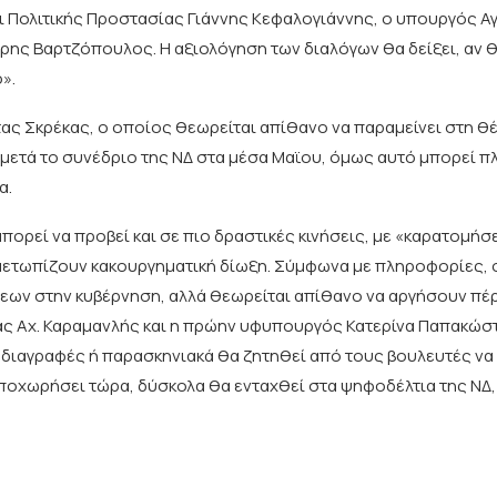
ι Πολιτικής Προστασίας Γιάννης Κεφαλογιάννης, ο υπουργός Α
ρης Βαρτζόπουλος. Η αξιολόγηση των διαλόγων θα δείξει, αν 
».
τας Σκρέκας, ο οποίος θεωρείται απίθανο να παραμείνει στη θέ
 μετά το συνέδριο της ΝΔ στα μέσα Μαϊου, όμως αυτό μπορεί π
α.
 μπορεί να προβεί και σε πιο δραστικές κινήσεις, με «καρατομή
ιμετωπίζουν κακουργηματική δίωξη. Σύμφωνα με πληροφορίες,
σεων στην κυβέρνηση, αλλά θεωρείται απίθανο να αργήσουν πέ
ς Αχ. Καραμανλής και η πρώην υφυπουργός Κατερίνα Παπακώστ
ε διαγραφές ή παρασκηνιακά θα ζητηθεί από τους βουλευτές να
αποχωρήσει τώρα, δύσκολα θα ενταχθεί στα ψηφοδέλτια της ΝΔ, 