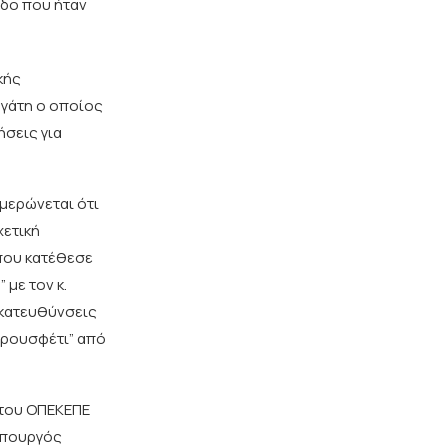
οδο που ήταν
κής
ργάτη ο οποίος
ήσεις για
ημερώνεται ότι
χετική
που κατέθεσε
 με τον κ.
ς κατευθύνσεις
 “ρουσφέτι” από
ο του ΟΠΕΚΕΠΕ
 Υπουργός