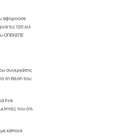
του αφορούσε
νά τις 120 χιλ
ου ΟΠΕΚΕΠΕ
του συνεργάτης
πό τη θέση του
ια ένα
μιλητές του ότι
 με κάποια