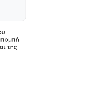
ου
ραπομπή
αι της