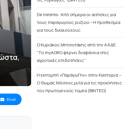
De minimis: Από σήμερα οι αιτήσεις για
τους παραγωγούς ρυζιού – Η προθεσμία
για τους δικαιούχους
Ο Κυριάκος Μητσοτάκης από την ΑΑΔΕ:
“Το myAGRO φέρνει διαφάνεια στις
κώστα,
αγροτικές επιδοτήσεις”
Η εκπομπή «ΠαράγωΓην» στην Καστοριά –
Ο Θωμάς Μόσχος μιλά για τις προκλήσεις
του πρωτογενούς τομέα (ΒΙΝΤΕΟ)
Email