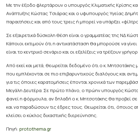
Με την έξοδο φλερτάρουν ο υπουργός Κλιματικής Κρίσης κα
Ανάπτυξης Κώστας Τσιάρας και ο υφυπουργός Υγείας Δημήτ
παραιτήσεις και από τους τρεις ή μπορεί να υπάρξει «φίλτρο
Σε εξαιρετικά δύσκολη θέση είναι ο γραμματέας της ΝΔ Κώσ
Κάποιοι εκτιμούν ότι η αντικατάσταση θα μπορούσε να γίνει
είναι το κεντρικό σενάριο και οι εξελίξεις να τρέξουν γρήγορ
Από εκεί και μετά, θεωρείται δεδομένο ότι ο κ. Μητσοτάκης
που εμπλέκονται σε πιο επιβαρυντικούς διαλόγους και αντ
για τις όποιες καρατομήσεις έπονται χρονικά των παρεμβά
Μεγάλη Δευτέρα. Σε πρώτο πλάνο, ο πρώην υπουργός Κώστα
φανεί η φόρμουλα, αν δηλαδή ο κ. Μητσοτάκης θα προβεί σ
και να παραδώσουν τις έδρες τους. Θεωρείται ότι, όποιος 
κλείσει ο κύκλος δικαστικής διερεύνησης.
Πηγή:
protothema.gr