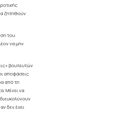
γροτικής
θα ζητηθούν
ση του.
λέον να μην
σεις» βουλευτών
 οι αποφάσεις
ρα από τη
α. Μένει να
 διευκολύνουν
αν δεν έχει