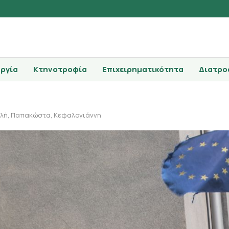
ργία
Κτηνοτροφία
Επιχειρηματικότητα
Διατρο
ανλή, Παπακώστα, Κεφαλογιάννη