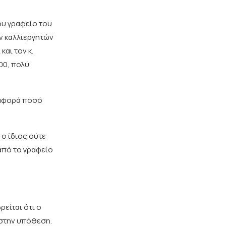
ου γραφείο του
ν καλλιεργητών
αι τον κ.
00, πολύ
 αφορά ποσό
 ο ίδιος ούτε
από το γραφείο
είται ότι ο
 στην υπόθεση.