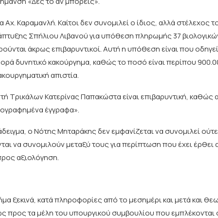
σήμανση «Δες το αν μπορείς».
Αχ. Καραμανλή. Καίτοι δεν συνομιλεί ο ίδιος, αλλά στέλεχος τ
νάπτυξης Σπήλιου Λιβανού για υπόθεση πληρωμής 37 βιολογικώ
ούνται άκρως επιβαρυντικοί. Αυτή η υπόθεση είναι που οδηγεί κ
ορά δυνητικό κακούργημα, καθώς το ποσό είναι περίπου 900.0
ακουργηματική απιστία.
τή Τρικάλων Κατερίνας Παπακώστα είναι επιβαρυντική, καθώς
στογραφημένα έγγραφα».
δειγμα, ο Νότης Μηταράκης δεν εμφανίζεται να συνομιλεί ούτε
ται να συνομιλούν μεταξύ τους για περίπτωση που έχει έρθει 
 προς αξιολόγηση.
α ξεκινά, κατά πληροφορίες από το μεσημέρι και μετά και θεωρ
ως προς τα μέλη του υπουργικού συμβουλίου που εμπλέκονται