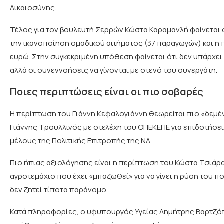
Δικαιοσύνης.
Τέλος για τον βουλευτή Σερρών Κώστα Καραμανλή φαίνεται ό
την ικανοποίηση ομαδικού αιτήματος (37 παραγωγών) και η 
ευρώ. Στην συγκεκριμένη υπόθεση φαίνεται ότι δεν υπάρχει
αλλά οι συνεννοήσεις να γίνονται με στενό του συνεργάτη.
Ποιες περιπτώσεις είναι οι πιο σοβαρές
H περίπτωση του Γιάννη Κεφαλογιάννη θεωρείται πιο «δεμέ
Γιάννης Τρουλλινός με στελέχη του ΟΠΕΚΕΠΕ για επιδοτήσει
μέλους της Πολιτικής Επιτροπής της ΝΔ.
Πιο ήπιας αξιολόγησης είναι η περίπτωση του Κώστα Τσιάρα
αγροτεμάχιο που έχει «μπαζωθεί» για να γίνει η ρύση του πο
δεν ζητεί τίποτα παράνομο.
Κατά πληροφορίες, ο υφυπουργός Υγείας Δημήτρης Βαρτζόπ