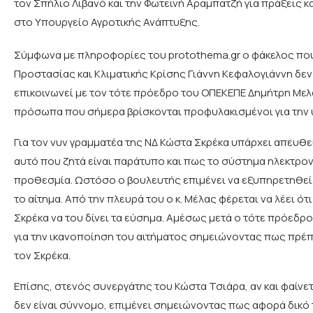
τον Σπήλιο Λιβανό και την Φωτεινή Αραμπατζή για πράξεις 
στο Υπουργείο Αγροτικής Ανάπτυξης.
Σύμφωνα με πληροφορίες του protothema.gr ο φάκελος που
Προστασίας και Κλιματικής Κρίσης Γιάννη Κεφαλογιάννη δεν
επικοινωνεί με τον τότε πρόεδρο του ΟΠΕΚΕΠΕ Δημήτρη Μελά
πρόσωπα που σήμερα βρίσκονται προφυλακισμένοι για την
Για τον νυν γραμματέα της ΝΔ Κώστα Σκρέκα υπάρχει απευθεί
αυτό που ζητά είναι παράτυπο και πως το σύστημα ηλεκτρον
προθεσμία. Ωστόσο ο βουλευτής επιμένει να εξυπηρετηθεί
το αίτημα. Από την πλευρά του ο κ. Μέλας φέρεται να λέει ότ
Σκρέκα να του δίνει τα εύσημα. Αμέσως μετά ο τότε πρόεδρο
για την ικανοποίηση του αιτήματος σημειώνοντας πως πρέπε
τον Σκρέκα.
Επίσης, στενός συνεργάτης του Κώστα Τσιάρα, αν και φαίνετ
δεν είναι σύννομο, επιμένει σημειώνοντας πως αφορά δικό