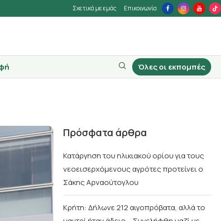
Σχετικά με εμάς
Επικοινωνία
φή
Όλες οι εκπομπές
Πρόσφατα άρθρα
Κατάργηση του ηλικιακού ορίου για τους
νεοεισερχόμενους αγρότες προτείνει ο
Σάκης Αρναούτογλου
Κρήτη: Δήλωνε 212 αιγοπρόβατα, αλλά το
μαντρί ήταν άδειο – Συνελήφθη μαζί με