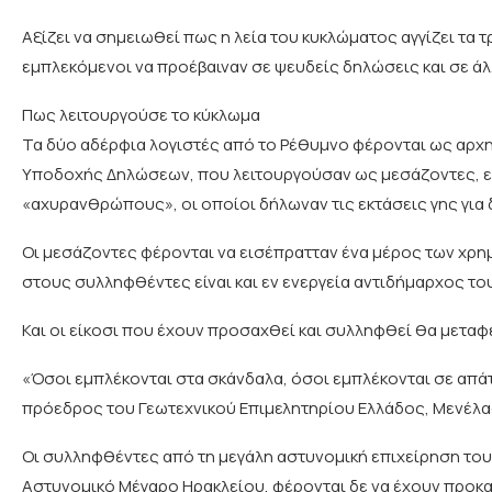
Αξίζει να σημειωθεί πως η λεία του κυκλώματος αγγίζει τα 
εμπλεκόμενοι να προέβαιναν σε ψευδείς δηλώσεις και σε άλ
Πως λειτουργούσε το κύκλωμα
Τα δύο αδέρφια λογιστές από το Ρέθυμνο φέρονται ως αρχ
Υποδοχής Δηλώσεων, που λειτουργούσαν ως μεσάζοντες, ε
«αχυρανθρώπους», οι οποίοι δήλωναν τις εκτάσεις γης για 
Οι μεσάζοντες φέρονται να εισέπρατταν ένα μέρος των χρη
στους συλληφθέντες είναι και εν ενεργεία αντιδήμαρχος τ
Και οι είκοσι που έχουν προσαχθεί και συλληφθεί θα μεταφ
«Όσοι εμπλέκονται στα σκάνδαλα, όσοι εμπλέκονται σε απά
πρόεδρος του Γεωτεχνικού Επιμελητηρίου Ελλάδος, Μενέλα
Οι συλληφθέντες από τη μεγάλη αστυνομική επιχείρηση τ
Αστυνομικό Μέγαρο Ηρακλείου, φέρονται δε να έχουν προκαλ