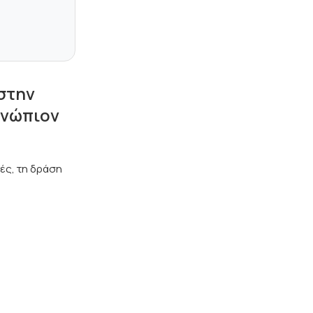
στην
ενώπιον
ές, τη δράση