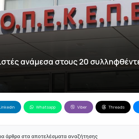
ιστές ανάμεσα στους 20 συλληφθέντε
Linkedin
Whatsapp
Viber
Threads
ρα άρθρα στα αποτελέσματα αναζήτησης