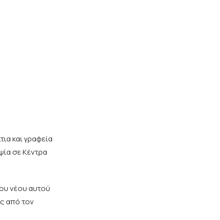
τια και γραφεία
ψία σε Κέντρα
του νέου αυτού
ς από τον