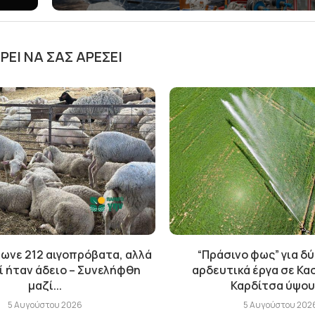
ΕΊ ΝΑ ΣΑΣ ΑΡΈΣΕΙ
ωνε 212 αιγοπρόβατα, αλλά
“Πράσινο φως” για δ
ί ήταν άδειο – Συνελήφθη
αρδευτικά έργα σε Κα
μαζί...
Καρδίτσα ύψους
5 Αυγούστου 2026
5 Αυγούστου 202