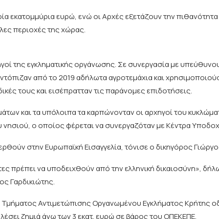
τρία εκατομμύρια ευρώ, ενώ οι Αρχές εξετάζουν την πιθανότητα
λες περιοχές της χώρας.
ηγοί της εγκληματικής οργάνωσης. Σε συνεργασία με υπεύθυνο
ντόπιζαν από το 2019 αδήλωτα αγροτεμάχια και χρησιμοποιού
δικές τους και εισέπρατταν τις παράνομες επιδοτήσεις.
μάτων και τα υπόλοιπα τα καρπώνονταν οι αρχηγοί του κυκλώμα
ου νησιού, ο οποίος φέρεται να συνεργαζόταν με Κέντρα Υποδ
ερθούν στην Ευρωπαϊκή Εισαγγελία, τόνισε ο δικηγόρος Γιώργ
τες πρέπει να υποδειχθούν από την ελληνική δικαιοσύνη», δήλ
ος Γαρδικιώτης.
ου Τμήματος Αντιμετώπισης Οργανωμένου Εγκλήματος Κρήτης ο
έσει ζημιά άνω των 3 εκατ. ευρώ σε βάρος του ΟΠΕΚΕΠΕ.