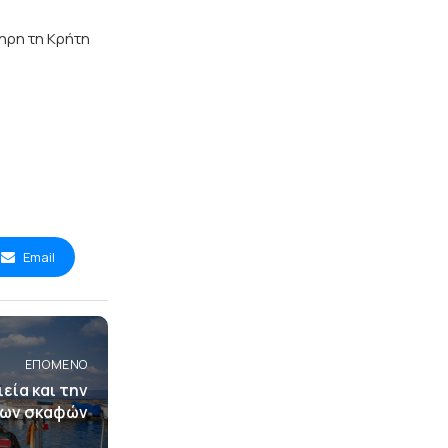
ληρη τη Κρήτη
Email
ΕΠΌΜΕΝΟ
εία και την
των σκαφών