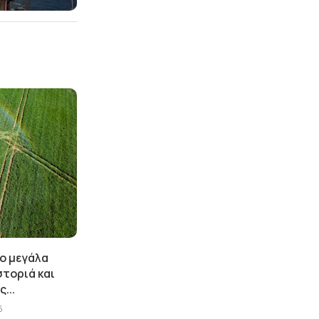
ύο μεγάλα
στοριά και
...
6