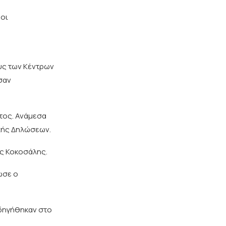
 οι
υς των Κέντρων
σαν
τος. Ανάμεσα
οχής Δηλώσεων.
ος Κοκοσάλης.
ωσε ο
δηγήθηκαν στο