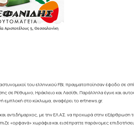
αστυνομικοί του ελληνικού FBI, πραγματοποίησαν έφοδο σε σπί
ς σε Ρέθυμνο, Ηράκλειο και Λασίθι. Παράλληλα έγινε και αυτο
ή εμπλοκή στο κύκλωμα, αναφέρει το ertnews.gr.
αι αντιδήμαρχος, με την ΕΛ.ΑΣ. να προχωρά στην εξάρθρωση 
όπιζε «ορφανά» χωράφια και εισέπραττε παράνομες επιδοτήσει